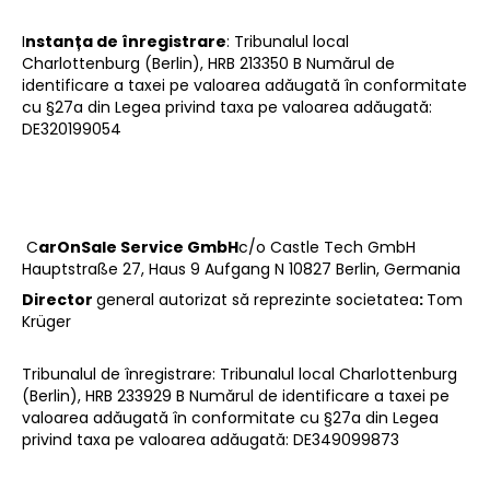
I
nstanța de înregistrare
: Tribunalul local
Charlottenburg (Berlin), HRB 213350 B Numărul de
identificare a taxei pe valoarea adăugată în conformitate
cu §27a din Legea privind taxa pe valoarea adăugată:
DE320199054
‍ C
arOnSale Service GmbH
c/o Castle Tech GmbH
Hauptstraße 27, Haus 9 Aufgang N 10827 Berlin, Germania
‍Director
general autorizat să reprezinte societatea
:
Tom
Krüger
‍Tribunalul
de înregistrare: Tribunalul local Charlottenburg
(Berlin), HRB 233929 B Numărul de identificare a taxei pe
valoarea adăugată în conformitate cu §27a din Legea
privind taxa pe valoarea adăugată: DE349099873