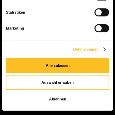
Ford
Volvo
Statistiken
Ford B-Max
Volvo XC90
Ford Fiesta
Volvo XC60
Marketing
Ford Focus
Volvo XC40
Ford S-Max
Volvo V60
Ford Transit
Volvo S60
Details zeigen
Alle zulassen
Mărci auto
Modele
Peugeot
Peugeot 5008
Skoda
Skoda Octavia
Auswahl erlauben
Renault
Renault Talisman
Fiat
Fiat 500
Ablehnen
Nissan
Nissan Qashqai