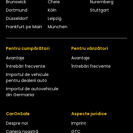
Brunswick
Cheie
Nuremberg
Dortmund
Köln
Stuttgart
Düsseldorf
Leipzig
Frankfurt pe Main
München
Pentru cumpărători
Pentru vânzători
Avantaje
Avantaje
Întrebări frecvente
Întrebări frecvente
Importul de vehicule
pentru dealerii auto
Importul de autovehicule
din Germania
CarOnSale
Aspecte juridice
Despre noi
Imprint
Cariera noastră
GTC