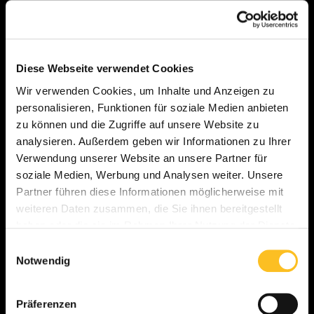
Mercedes-Benz
BMW
Diese Webseite verwendet Cookies
Mercedes Clasa A
BMW Seria 3
Wir verwenden Cookies, um Inhalte und Anzeigen zu
Mercedes C-Class
BMW Seria 5
personalisieren, Funktionen für soziale Medien anbieten
Mercedes E-Class
BMW Seria 7
zu können und die Zugriffe auf unsere Website zu
Mercedes G-Class
BMW X3
analysieren. Außerdem geben wir Informationen zu Ihrer
Mercedes S-Class
BMW X5
Verwendung unserer Website an unsere Partner für
soziale Medien, Werbung und Analysen weiter. Unsere
Partner führen diese Informationen möglicherweise mit
Audi
Volkswagen
weiteren Daten zusammen, die Sie ihnen bereitgestellt
Audi A4
VW CC / Arteon
haben oder die sie im Rahmen Ihrer Nutzung der Dienste
Audi A5
VW Golf
gesammelt haben.
Einwilligungsauswahl
Audi A8
VW Polo
Notwendig
Audi Q3
VW Tiguan
Audi Q7
VW Touareg
Präferenzen