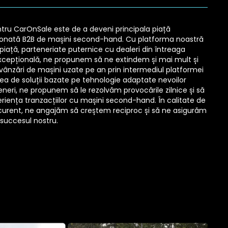
tru CarOnSale este de a deveni principala piață
onată B2B de mașini second-hand. Cu platforma noastră
 piață, parteneriate puternice cu dealeri din întreaga
excepțională, ne propunem să ne extindem și mai mult și
 vânzări de mașini uzate pe an prin intermediul platformei
area de soluții bazate pe tehnologie adaptate nevoilor
teneri, ne propunem să le rezolvăm provocările zilnice și să
iența tranzacțiilor cu mașini second-hand. În calitate de
curent, ne angajăm să creștem reciproc și să ne asigurăm
 succesul nostru.