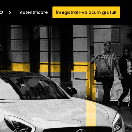
O
Autentificare
Înregistrați-vă acum gratuit