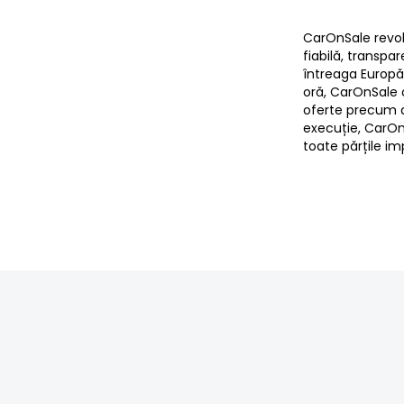
CarOnSale revol
fiabilă, transpa
întreaga Europă. 
oră, CarOnSale o
oferte precum alg
execuție, CarOn
toate părțile im