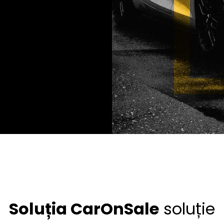
Soluția CarOnSale
soluție