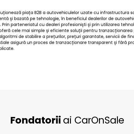
uționează piața B2B a autovehiculelor uzate cu infrastructura 
rentă și bazată pe tehnologie, în beneficiul dealerilor de autoveh
Prin parteneriatul cu dealeri profesioniști și prin utilizarea tehno
feră cele mai simple și eficiente soluții pentru tranzacționarea
oritmi de stabilire a prețurilor, prețuri garantate, servicii de fin
Sale asigură un proces de tranzacționare transparent și fără p
plicate.
Fondatorii
ai CarOnSale