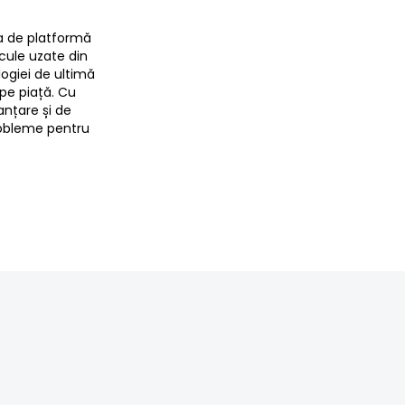
sa de platformă
icule uzate din
logiei de ultimă
 pe piață. Cu
anțare și de
robleme pentru