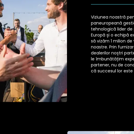
Viziunea noastră pen
paneuropeană gesti
tehnologică lider de
Europă și o echipă 
să vizăm 1 milion de
noastre. Prin furniz
dealerilor noștri par
le îmbunătățim exper
partener, nu de con
că succesul lor este