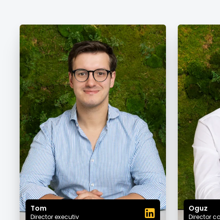
Tom
Oguz
Director executiv
Director c