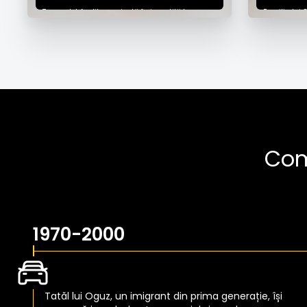
Tom a dobândit experiență în investiții bancare,
Familia lui 
capital privat și consultanță în management la
mașini uzat
Boston Consulting Group înainte de a co-funda
exemplul tat
COS în 2018 cu Oguz, pe care l-a cunoscut
reprezentan
printr-un prieten comun, și vechiul său prieten
cu provocări
Fabian. În calitate de CEO, mentalitatea de
i-a inspirat
investitor și perspicacitatea strategică a lui
cunoștințele
Tom sunt esențiale pentru navigarea pe
industriei a
dinamica pieței și atingerea obiectivelor COS.
să devenim 
hand din UE
Com
1970-2000
Tatăl lui Oguz, un imigrant din prima generație, își