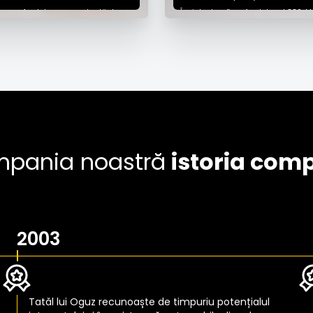
Oguz a fondat o reprezentanță de
Înainte de a fi co-fondator al COS, M
e în Nürnberg în anii 1970. Urmând
la Bain & Company, unde s-a special
ălui său, Oguz și-a deschis propria
private equity și strategii pentru ind
ță de mașini uzate - experiența sa
Un prim investitor în COS i-a făcut 
le industriei reprezentantelor auto
cu echipa fondatoare, iar Max a fost
 ideea CarOnSale. În calitate de CCO,
convins de viziunea lor. Inspirat de 
 profunde ale lui Oguz în domeniul
strategice ale lui Tom, de expertiza 
uto sunt esențiale pentru a ne ajuta
lui Fabian și de vasta experiență a l
principala piață de mașini second-
sectorul auto, Max s-a alăturat echi
.
fondatoare COS în 2019. În calitate d
este în mare parte responsabil pent
dezvoltarea produselor și direcția st
pania noastră
istoria com
2003
Tatăl lui Oguz recunoaște de timpuriu potențialul