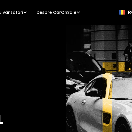
R
u vânzători
Despre CarOnSale
L