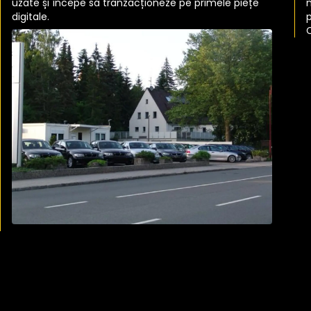
uzate și începe să tranzacționeze pe primele piețe
digitale.
p