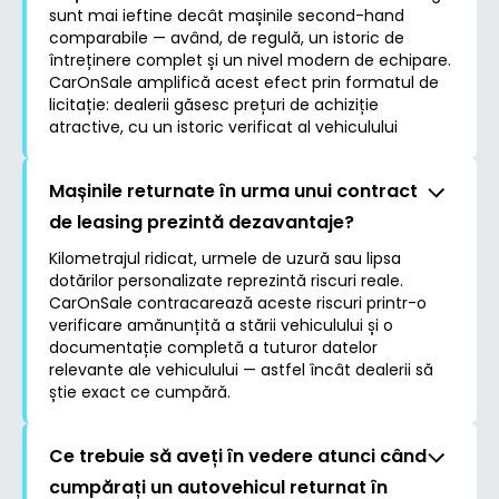
sunt mai ieftine decât mașinile second-hand
comparabile — având, de regulă, un istoric de
întreținere complet și un nivel modern de echipare.
CarOnSale amplifică acest efect prin formatul de
licitație: dealerii găsesc prețuri de achiziție
atractive, cu un istoric verificat al vehiculului
Mașinile returnate în urma unui contract
de leasing prezintă dezavantaje?
Kilometrajul ridicat, urmele de uzură sau lipsa
dotărilor personalizate reprezintă riscuri reale.
CarOnSale contracarează aceste riscuri printr-o
verificare amănunțită a stării vehiculului și o
documentație completă a tuturor datelor
relevante ale vehiculului — astfel încât dealerii să
știe exact ce cumpără.
Ce trebuie să aveți în vedere atunci când
cumpărați un autovehicul returnat în