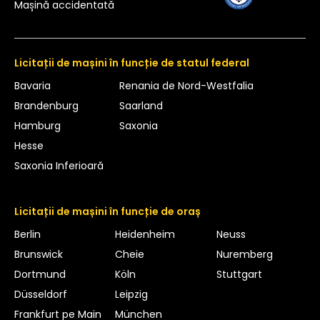
Mașină accidentată
Licitații de mașini în funcție de statul federal
Bavaria
Renania de Nord-Westfalia
Brandenburg
Saarland
Hamburg
Saxonia
Hesse
Saxonia Inferioară
Licitații de mașini în funcție de oraș
Berlin
Heidenheim
Neuss
Brunswick
Cheie
Nuremberg
Dortmund
Köln
Stuttgart
Düsseldorf
Leipzig
Frankfurt pe Main
München