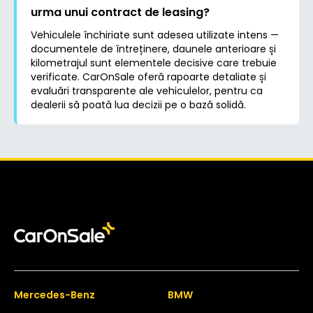
urma unui contract de leasing?
Vehiculele închiriate sunt adesea utilizate intens —
documentele de întreținere, daunele anterioare și
kilometrajul sunt elementele decisive care trebuie
verificate. CarOnSale oferă rapoarte detaliate și
evaluări transparente ale vehiculelor, pentru ca
dealerii să poată lua decizii pe o bază solidă.
Mercedes-Benz
BMW