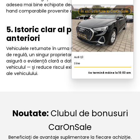
adesea mai bine echipate decât autovehiculele second-
hand comparabile provenite de la persoane fizice.
5. Istoric clar al proprietarilor
anteriori
Vehiculele returnate în urma unui contract de leasing au,
de regulă, un singur proprietar anterior. Acest lucru
asigură o evidență clară a datelor privind întreținerea și
vehiculul — și reduce riscul existenței unor istorice neclare
ale vehiculului.
Noutate:
Clubul de bonusuri
CarOnSale
Beneficiați de avantaje suplimentare la fiecare achiziție.