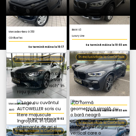
BMW X5
Se termină mâine la 10:03 am
În exclusivitate la CarOnSale
Mercedes-Benz GT 43
AMG
Se termină mâine la 10:02
Extras de la expeditorii noștri
În exclusivitate la CarOnSale
Audi A4 Avant
S line
Se termină mâine la 10:03 am
În exclusivitate la CarOnSale
BMW M2
3.0i Drivelogic
Se termină mâine la 10:17