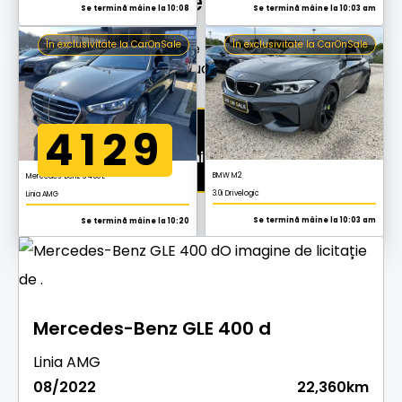
Vehicule
actuale
Se termină mâine la 10:03 am
Se termină mâine la 10:08
În exclusivitate la CarOnSale
În exclusivitate la CarOnSale
Vehicule exclusive de la dealeri autorizați și
producători
4129
Vehicule în cadrul licitației
BMW M2
Mercedes-Benz S 450 L
3.0i Drivelogic
Linia AMG
Se termină mâine la 10:03 am
Se termină mâine la 10:20
Mercedes-Benz GLE 400 d
Linia AMG
08/2022
22,360km