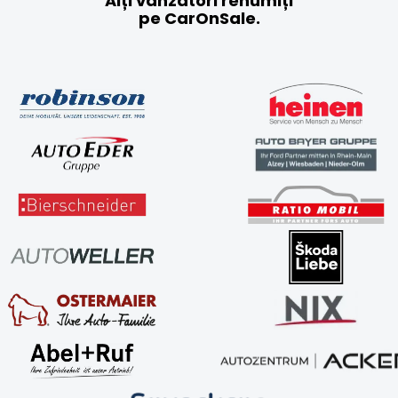
Alți vânzători renumiți
pe CarOnSale.