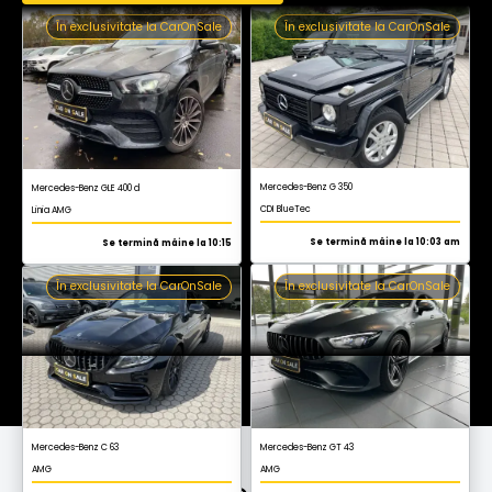
În exclusivitate la CarOnSale
În exclusivitate la CarOnSale
Mercedes-Benz G 350
Mercedes-Benz GLE 400 d
CDI BlueTec
Linia AMG
Se termină mâine la 10:03 am
Se termină mâine la 10:15
În exclusivitate la CarOnSale
În exclusivitate la CarOnSale
Mercedes-Benz GT 43
Mercedes-Benz C 63
AMG
AMG