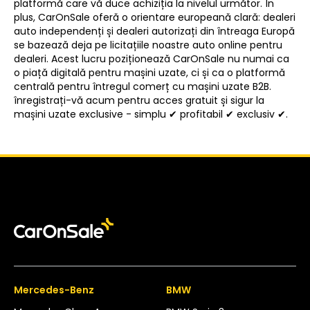
platformă care vă duce achiziția la nivelul următor. În
plus, CarOnSale oferă o orientare europeană clară: dealeri
auto independenți și dealeri autorizați din întreaga Europă
se bazează deja pe licitațiile noastre auto online pentru
dealeri. Acest lucru poziționează CarOnSale nu numai ca
o piață digitală pentru mașini uzate, ci și ca o platformă
centrală pentru întregul comerț cu mașini uzate B2B.
înregistrați-vă acum pentru acces gratuit și sigur la
mașini uzate exclusive - simplu ✔ profitabil ✔ exclusiv ✔.
Mercedes-Benz
BMW