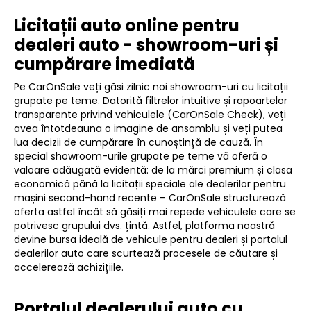
Licitații auto online pentru
dealeri auto - showroom-uri și
cumpărare imediată
Pe CarOnSale veți găsi zilnic noi showroom-uri cu licitații
grupate pe teme. Datorită filtrelor intuitive și rapoartelor
transparente privind vehiculele (CarOnSale Check), veți
avea întotdeauna o imagine de ansamblu și veți putea
lua decizii de cumpărare în cunoștință de cauză. În
special showroom-urile grupate pe teme vă oferă o
valoare adăugată evidentă: de la mărci premium și clasa
economică până la licitații speciale ale dealerilor pentru
mașini second-hand recente – CarOnSale structurează
oferta astfel încât să găsiți mai repede vehiculele care se
potrivesc grupului dvs. țintă. Astfel, platforma noastră
devine bursa ideală de vehicule pentru dealeri și portalul
dealerilor auto care scurtează procesele de căutare și
accelerează achizițiile.
Portalul dealerului auto cu