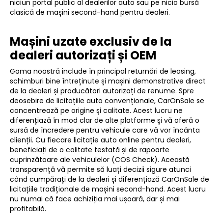
niciun portal public al dealerilor auto sau pe nicio bursă
clasică de mașini second-hand pentru dealeri.
Mașini uzate exclusiv de la
dealeri autorizați și OEM
Gama noastră include în principal returnări de leasing,
schimburi bine întreținute și mașini demonstrative direct
de la dealeri și producători autorizați de renume. Spre
deosebire de licitațiile auto convenționale, CarOnSale se
concentrează pe origine și calitate. Acest lucru ne
diferențiază în mod clar de alte platforme și vă oferă o
sursă de încredere pentru vehicule care vă vor încânta
clienții. Cu fiecare licitație auto online pentru dealeri,
beneficiați de o calitate testată și de rapoarte
cuprinzătoare ale vehiculelor (COS Check). Această
transparență vă permite să luați decizii sigure atunci
când cumpărați de la dealeri și diferențiază CarOnSale de
licitațiile tradiționale de mașini second-hand. Acest lucru
nu numai că face achiziția mai ușoară, dar și mai
profitabilă.