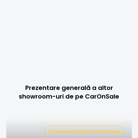
Audi, BMW și Mercedes
de la € 20,000
Detalii
La CarOnSale, mașinile de ocazie tinere au propriile
zile de oferte speciale. Descoperiți oferte exclusive și
vehicule de top de la dealeri autorizați renumiți!
Înregistrați-vă acum și licitați
Prezentare generală a altor
showroom-uri de pe CarOnSale
În exclusivitate la CarOnSale