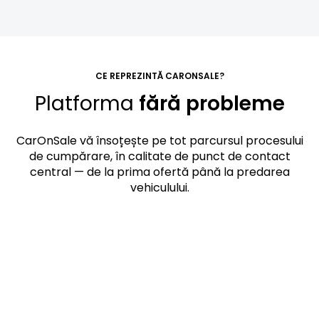
CE REPREZINTĂ CARONSALE?
Platforma
fără probleme
CarOnSale vă însoțește pe tot parcursul procesului
de cumpărare, în calitate de punct de contact
central — de la prima ofertă până la predarea
vehiculului.
Simplu
Veți găsi vehiculele potrivite direct în
sistem — într-un mod centralizat, clar