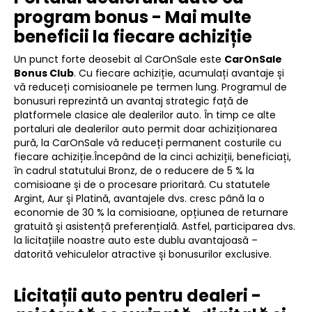
program bonus - Mai multe
beneficii la fiecare achiziție
Un punct forte deosebit al CarOnSale este
CarOnSale
Bonus Club
. Cu fiecare achiziție, acumulați avantaje și
vă reduceți comisioanele pe termen lung. Programul de
bonusuri reprezintă un avantaj strategic față de
platformele clasice ale dealerilor auto. În timp ce alte
portaluri ale dealerilor auto permit doar achiziționarea
pură, la CarOnSale vă reduceți permanent costurile cu
fiecare achiziție.Începând de la cinci achiziții, beneficiați,
în cadrul statutului Bronz, de o reducere de 5 % la
comisioane și de o procesare prioritară. Cu statutele
Argint, Aur și Platină, avantajele dvs. cresc până la o
economie de 30 % la comisioane, opțiunea de returnare
gratuită și asistență preferențială. Astfel, participarea dvs.
la licitațiile noastre auto este dublu avantajoasă –
datorită vehiculelor atractive și bonusurilor exclusive.
Licitații auto pentru dealeri -