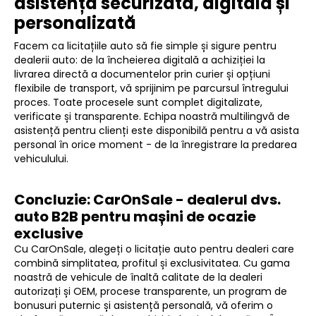
asistență securizată, digitală și
personalizată
Facem ca licitațiile auto să fie simple și sigure pentru
dealerii auto: de la încheierea digitală a achiziției la
livrarea directă a documentelor prin curier și opțiuni
flexibile de transport, vă sprijinim pe parcursul întregului
proces. Toate procesele sunt complet digitalizate,
verificate și transparente. Echipa noastră multilingvă de
asistență pentru clienți este disponibilă pentru a vă asista
personal în orice moment - de la înregistrare la predarea
vehiculului.
Concluzie: CarOnSale - dealerul dvs.
auto B2B pentru mașini de ocazie
exclusive
Cu CarOnSale, alegeți o licitație auto pentru dealeri care
combină simplitatea, profitul și exclusivitatea. Cu gama
noastră de vehicule de înaltă calitate de la dealeri
autorizați și OEM, procese transparente, un program de
bonusuri puternic și asistență personală, vă oferim o