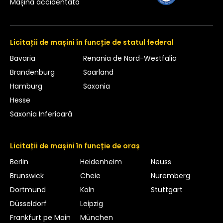
Mașină accidentată
Licitații de mașini în funcție de statul federal
Bavaria
Renania de Nord-Westfalia
Brandenburg
Saarland
Hamburg
Saxonia
Hesse
Saxonia Inferioară
Licitații de mașini în funcție de oraș
Berlin
Heidenheim
Neuss
Brunswick
Cheie
Nuremberg
Dortmund
Köln
Stuttgart
Düsseldorf
Leipzig
Frankfurt pe Main
München