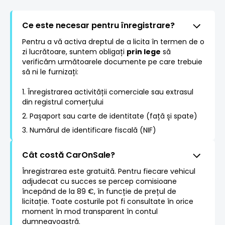
Ce este necesar pentru înregistrare?
Pentru a vă activa dreptul de a licita în termen de o
zi lucrătoare, suntem obligați
prin lege
să
verificăm următoarele documente pe care trebuie
să ni le furnizați:
1. Înregistrarea activității comerciale sau extrasul
din registrul comerțului
2. Pașaport sau carte de identitate (față și spate)
3. Numărul de identificare fiscală (NIF)
Cât costă CarOnSale?
Înregistrarea este gratuită. Pentru fiecare vehicul
adjudecat cu succes se percep comisioane
începând de la 89 €, în funcție de prețul de
licitație. Toate costurile pot fi consultate în orice
moment în mod transparent în contul
dumneavoastră.