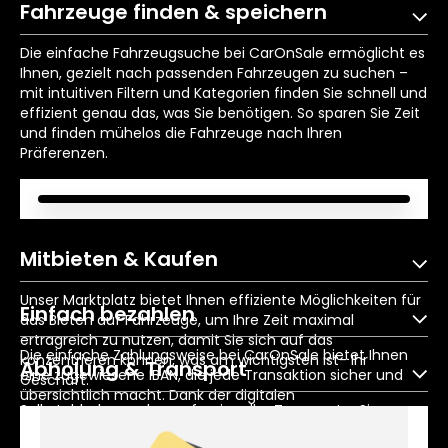
Fahrzeuge finden & speichern
Die einfache Fahrzeugsuche bei CarOnSale ermöglicht es
Ihnen, gezielt nach passenden Fahrzeugen zu suchen –
mit intuitiven Filtern und Kategorien finden Sie schnell und
effizient genau das, was Sie benötigen. So sparen Sie Zeit
und finden mühelos die Fahrzeuge nach Ihren
Präferenzen.
Mitbieten & Kaufen
Unser Marktplatz bietet Ihnen effiziente Möglichkeiten für
Einfach bezahlen
das Bieten auf Fahrzeuge, um Ihre Zeit maximal
ertragreich zu nutzen, damit Sie sich auf das
Die einfache Zahlungsweise bei CarOnSale bietet Ihnen
konzentrieren können, was am wichtigsten ist- Ihr
Abholung & Transport
eine zugewiesene IBAN, die jede Transaktion sicher und
Geschäft.
übersichtlich macht. Dank der digitalen
Selbstabholung oder professioneller Transport – Sie
Nachvollziehbarkeit der Zahlungsweise behalten Sie stets
Dokumente erhalten
haben die Wahl. Wir bieten Ihnen maximale Flexibilität bei
den Überblick und können Ihre Zahlungen unkompliziert