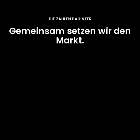
DIE ZAHLEN DAHINTER
Gemeinsam setzen wir den
Markt.
~1.3M
Fahrzeuge pro Jahr verarbeitet
~130k
Fahrzeuge pro Jahr versteigert