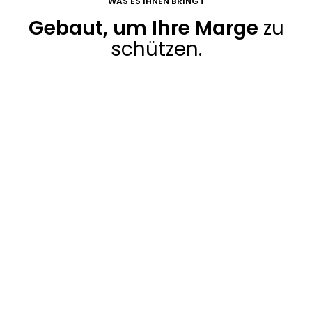
WAS ES IHNEN BRINGT
Gebaut, um Ihre Marge
zu
schützen.
MARGE
Geschützt
Datenbasierte Preise für jedes Fahrzeug — Sie
kaufen und verkaufen zum richtigen Preis.
EXKLUSIV
>85%
des Bestands finden Sie nicht auf den großen
Plattformen — von lizenzierten Händlergruppen,
OEMs und Flotten.