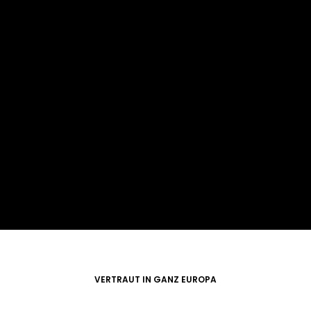
~40.000
Händler
~2.500
einliefernde Händler
VERTRAUT IN GANZ EUROPA