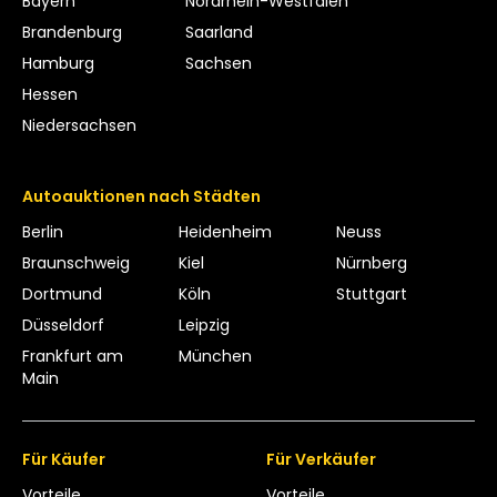
Bayern
Nordrhein-Westfalen
Brandenburg
Saarland
Hamburg
Sachsen
Hessen
Niedersachsen
Autoauktionen nach Städten
Berlin
Heidenheim
Neuss
Braunschweig
Kiel
Nürnberg
Dortmund
Köln
Stuttgart
Düsseldorf
Leipzig
Frankfurt am
München
Main
Für Käufer
Für Verkäufer
Vorteile
Vorteile