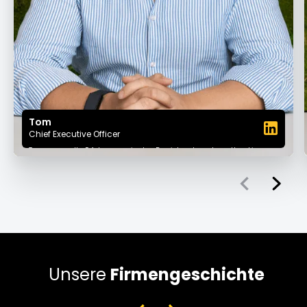
Tom
Chief Executive Officer
Tom sammelte Erfahrungen in den Bereichen Investmentbanking,
Private Equity und Unternehmensberatung bei der Boston Consulting
Group, bevor er 2018 gemeinsam mit Oguz, den er über einen
gemeinsamen Freund kennenlernte, und seinem alten Freund Fabian
COS gründete. Als CEO sind Toms Denkweise als Investor und sein
strategischer Scharfsinn entscheidend, um die Marktdynamik zu
steuern und die Ziele von COS zu erreichen.
Unsere
Firmengeschichte