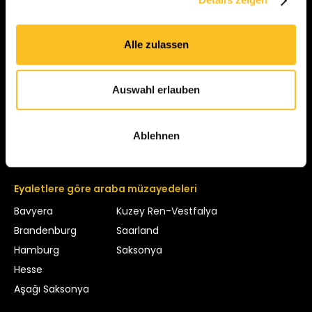
Fiat
Fiat 500
Nissan
Nissan Qashqai
Alle zulassen
Kullanılmış araba türleri
Auswahl erlauben
Araba satıcıları için takas
Leasing getirileri
Kaza yapmış araba
Ablehnen
Eyaletlere göre araba müzayedeleri
Bavyera
Kuzey Ren-Vestfalya
Brandenburg
Saarland
Hamburg
Saksonya
Hesse
Aşağı Saksonya