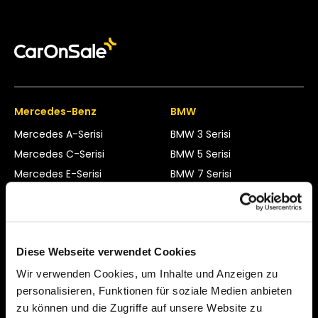
Mercedes-Benz
BMW
Mercedes A-Serisi
BMW 3 Serisi
Mercedes C-Serisi
BMW 5 Serisi
Mercedes E-Serisi
BMW 7 Serisi
Mercedes G-Serisi
BMW X3
Mercedes S-Serisi
BMW X5
Diese Webseite verwendet Cookies
Audi
Volkswagen
Wir verwenden Cookies, um Inhalte und Anzeigen zu
Audi A4
VW CC / Arteon
personalisieren, Funktionen für soziale Medien anbieten
Audi A5
VW Golf
zu können und die Zugriffe auf unsere Website zu