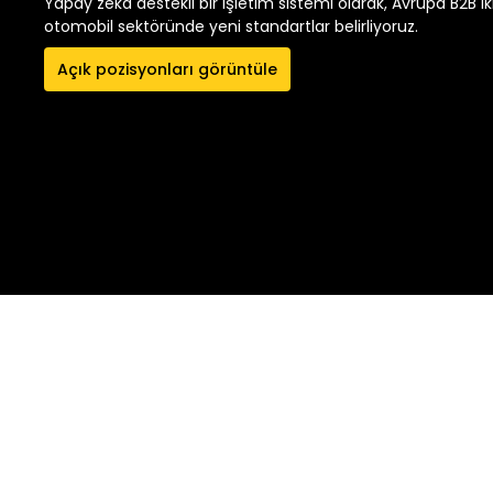
Yapay zeka destekli bir işletim sistemi olarak, Avrupa B2B iki
otomobil sektöründe yeni standartlar belirliyoruz.
Açık pozisyonları görüntüle