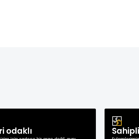
ri odaklı
Sahipl