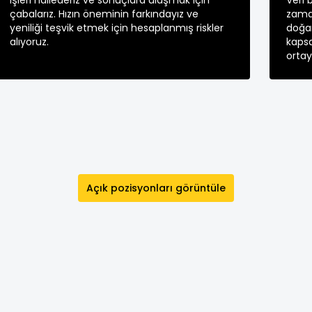
İşleri hallederiz ve sonuçlara ulaşmak için
Veri 
çabalarız. Hızın öneminin farkındayız ve
zama
yeniliği teşvik etmek için hesaplanmış riskler
doğam
alıyoruz.
kapsa
ortay
Açık pozisyonları görüntüle