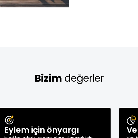
Bizim
değerler
Eylem için önyargı
Ve