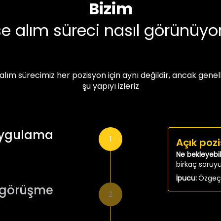
Bizim
şe alım süreci nasıl görünüyo
 alım sürecimiz her pozisyon için aynı değildir, ancak genell
şu yapıyı izleriz
ygulama
1
Açık poz
Ne bekleyebili
birkaç soruyu
İpucu:
Özgeçm
n görüşme
2