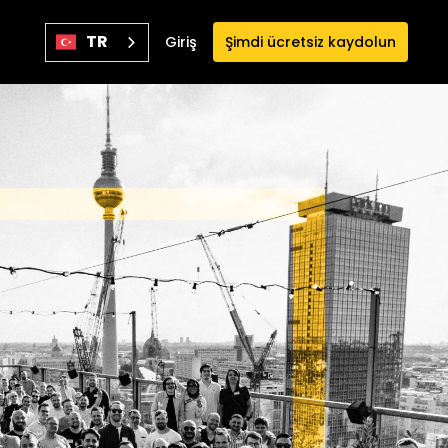
TR
Giriş
Şimdi ücretsiz kaydolun