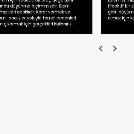
bizim için sadece bir araç değil, aynı
Eylemlerimiz 
nda düşünme biçimimizdir. Bizim
Proaktif bir 
ız veri odaklıdır. Karar vermek ve
gelir, büyüme
mlı analizler yoluyla temel nedenleri
almak için ke
a çıkarmak için gerçekleri kullanırız.