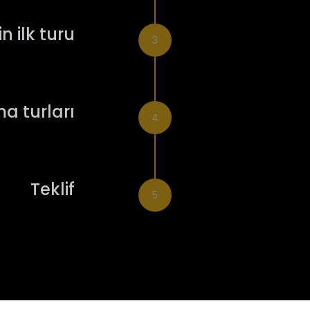
Ne bekleyebili
 ilk turu
İpucu
3
Ne beklemeli
İpucu:
ma turları
4
Seni neler be
Teklif
İpucu:
5
Ne bekleyebili
Not
: