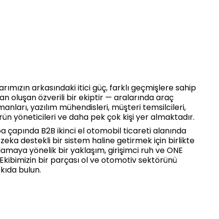
ımızın arkasındaki itici güç, farklı geçmişlere sahip
rdan oluşan özverili bir ekiptir — aralarında araç
nları, yazılım mühendisleri, müşteri temsilcileri,
rün yöneticileri ve daha pek çok kişi yer almaktadır.
a çapında B2B ikinci el otomobil ticareti alanında
eka destekli bir sistem haline getirmek için birlikte
lamaya yönelik bir yaklaşım, girişimci ruh ve ONE
 Ekibimizin bir parçası ol ve otomotiv sektörünü
ıda bulun.