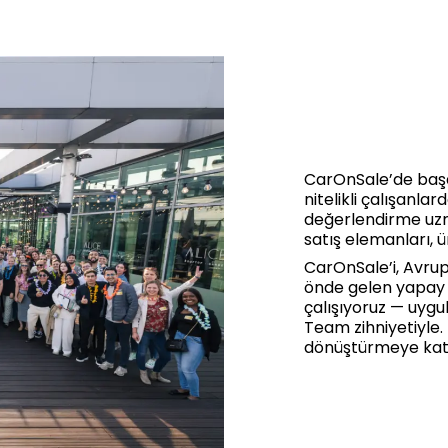
CarOnSale’de başar
nitelikli çalışanla
değerlendirme uzma
satış elemanları, ü
CarOnSale’i, Avrup
önde gelen yapay z
çalışıyoruz — uygu
Team zihniyetiyle.
dönüştürmeye katk