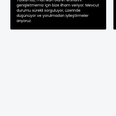
Tutkumuz, mümkün olanın sınırlarını
genişletmemiz için bize ilham veriyor. Mevcut
durumu sürekli sorguluyor, üzerinde
düşünüyor ve yorulmadan iyileştirmeler
arıyoruz.