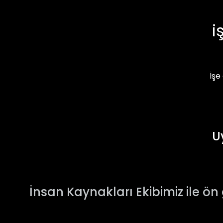
i
İşe
U
İnsan Kaynakları Ekibimiz ile ö