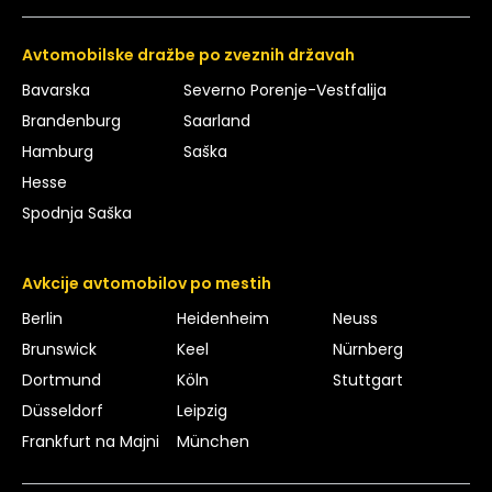
Avtomobilske dražbe po zveznih državah
Bavarska
Severno Porenje-Vestfalija
Brandenburg
Saarland
Hamburg
Saška
Hesse
Spodnja Saška
Avkcije avtomobilov po mestih
Berlin
Heidenheim
Neuss
Brunswick
Keel
Nürnberg
Dortmund
Köln
Stuttgart
Düsseldorf
Leipzig
Frankfurt na Majni
München