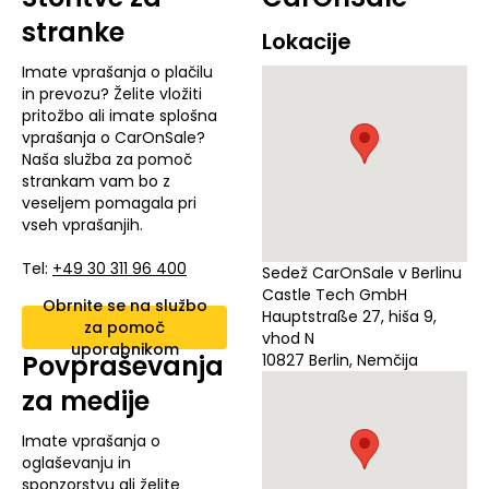
stranke
Lokacije
Imate vprašanja o plačilu
in prevozu? Želite vložiti
pritožbo ali imate splošna
vprašanja o CarOnSale?
Naša služba za pomoč
strankam vam bo z
veseljem pomagala pri
vseh vprašanjih.
Tel:
+49 30 311 96 400
Sedež CarOnSale v Berlinu
Castle Tech GmbH
Obrnite se na službo
Hauptstraße 27, hiša 9,
za pomoč
vhod N
uporabnikom
Povpraševanja
10827 Berlin, Nemčija
za medije
Imate vprašanja o
oglaševanju in
sponzorstvu ali želite