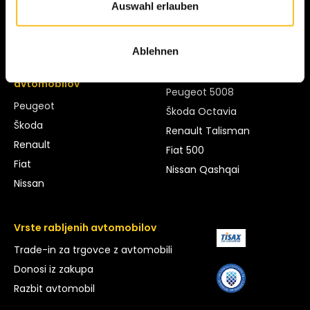
Auswahl erlauben
Ford Transit
Volvo S60
Ablehnen
Blagovne znamke
Modeli
avtomobilov
Peugeot 5008
Peugeot
Škoda Octavia
Škoda
Renault Talisman
Renault
Fiat 500
Fiat
Nissan Qashqai
Nissan
Vrste rabljenih avtomobilov
Trade-in za trgovce z avtomobili
Donosi iz zakupa
Razbit avtomobil