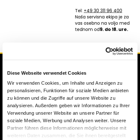
Tel:
+49 30 311 96 400
Naša servisna ekipa je za
vas osebno na voljo med
tednom od
9. do 18. ure
.
Diese Webseite verwendet Cookies
Wir verwenden Cookies, um Inhalte und Anzeigen zu
personalisieren, Funktionen für soziale Medien anbieten
zu können und die Zugriffe auf unsere Website zu
analysieren. Außerdem geben wir Informationen zu Ihrer
Verwendung unserer Website an unsere Partner für
Mercedes-Benz
BMW
soziale Medien, Werbung und Analysen weiter. Unsere
Mercedes razreda A
BMW serije 3
Partner führen diese Informationen möglicherweise mit
Mercedes razreda C
BMW serije 5
weiteren Daten zusammen, die Sie ihnen bereitgestellt