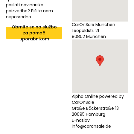
poslati novinarsko
poizvedbo? Pišite nam
neposredno.
CarOnSale München
Obrnite se na službo
Leopoldstr. 21
za pomoč
80802 München
uporabnikom
Alpha Online powered by
CarOnSale
Große Bäckerstraße 13
20095 Hamburg
E-naslov:
info@caronsale.de