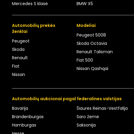
Mercedes S klasė
BMW X5
Automobilių prekės
Modeliai
ženklai
Peugeot 5008
Peugeot
Skoda Octavia
Skoda
Renault Talisman
Renault
Fiat 500
Fiat
Nissan Qashqai
Nissan
Automobilių aukcionai pagal federalines valstijas
Bavarija
Šiaurės Reinas-Vestfalija
Brandenburgas
Saro žemė
Hamburgas
Saksonija
Hesse