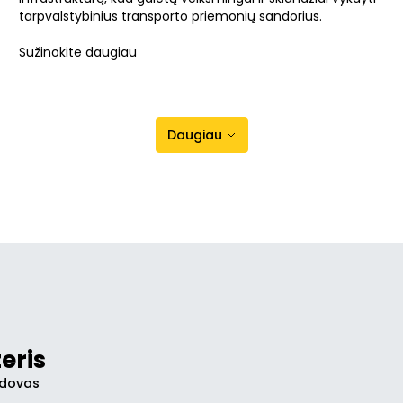
tarpvalstybinius transporto priemonių sandorius.
Sužinokite daugiau
Daugiau
eris
adovas