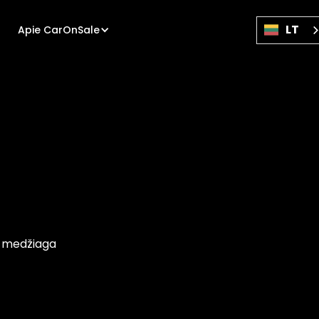
LT
Apie CarOnSale
os medžiaga