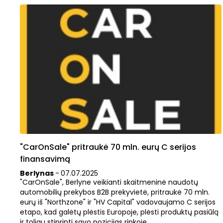
"CarOnSale" pritraukė 70 mln. eurų C serijos
finansavimą
Berlynas
-
07
.
07
.
2025
"CarOnSale", Berlyne veikianti skaitmeninė naudotų
automobilių prekybos B2B prekyvietė, pritraukė 70 mln.
eurų iš "Northzone" ir "HV Capital" vadovaujamo C serijos
etapo, kad galėtų plėstis Europoje, plėsti produktų pasiūlą
ir toliau stiprinti savo pozicijas rinkoje.