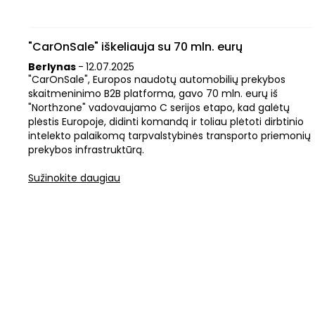
"CarOnSale" iškeliauja su 70 mln. eurų
Berlynas
-
12
.
07
.
2025
"CarOnSale", Europos naudotų automobilių prekybos
skaitmeninimo B2B platforma, gavo 70 mln. eurų iš
"Northzone" vadovaujamo C serijos etapo, kad galėtų
plėstis Europoje, didinti komandą ir toliau plėtoti dirbtinio
intelekto palaikomą tarpvalstybinės transporto priemonių
prekybos infrastruktūrą.
Sužinokite daugiau