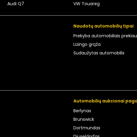
Audi Q7
VW Touareg
Naudotų automobilių tipai
Prekyba automobiliais prekia
Lizingo grąža
Sudaužytas automobilis
Automobilių aukcionai paga
Berlynas
Brunswick
Dortmundas
Diuseldorfas