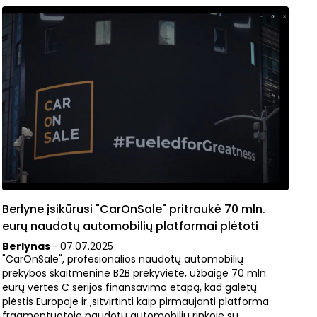
Berlyne įsikūrusi "CarOnSale" pritraukė 70 mln.
eurų naudotų automobilių platformai plėtoti
Berlynas
-
07
.
07
.
2025
"CarOnSale", profesionalios naudotų automobilių
prekybos skaitmeninė B2B prekyvietė, užbaigė 70 mln.
eurų vertės C serijos finansavimo etapą, kad galėtų
plėstis Europoje ir įsitvirtinti kaip pirmaujanti platforma
fragmentuotoje naudotų automobilių rinkoje su