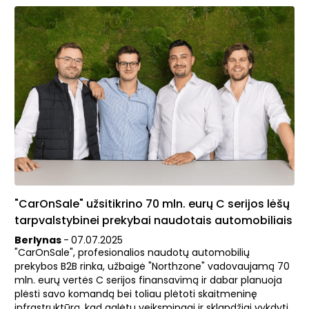
"CarOnSale" užsitikrino 70 mln. eurų C serijos lėšų
tarpvalstybinei prekybai naudotais automobiliais
Berlynas
-
07
.
07
.
2025
"CarOnSale", profesionalios naudotų automobilių
prekybos B2B rinka, užbaigė "Northzone" vadovaujamą 70
mln. eurų vertės C serijos finansavimą ir dabar planuoja
plėsti savo komandą bei toliau plėtoti skaitmeninę
infrastruktūrą, kad galėtų veiksmingai ir sklandžiai vykdyti