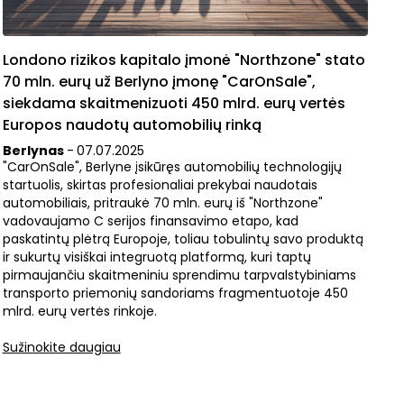
Londono rizikos kapitalo įmonė "Northzone" stato
70 mln. eurų už Berlyno įmonę "CarOnSale",
siekdama skaitmenizuoti 450 mlrd. eurų vertės
Europos naudotų automobilių rinką
Berlynas
-
07
.
07
.
2025
"CarOnSale", Berlyne įsikūręs automobilių technologijų
startuolis, skirtas profesionaliai prekybai naudotais
automobiliais, pritraukė 70 mln. eurų iš "Northzone"
vadovaujamo C serijos finansavimo etapo, kad
paskatintų plėtrą Europoje, toliau tobulintų savo produktą
ir sukurtų visiškai integruotą platformą, kuri taptų
pirmaujančiu skaitmeniniu sprendimu tarpvalstybiniams
transporto priemonių sandoriams fragmentuotoje 450
mlrd. eurų vertės rinkoje.
Sužinokite daugiau