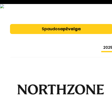
Spaudos
apžvalga
202