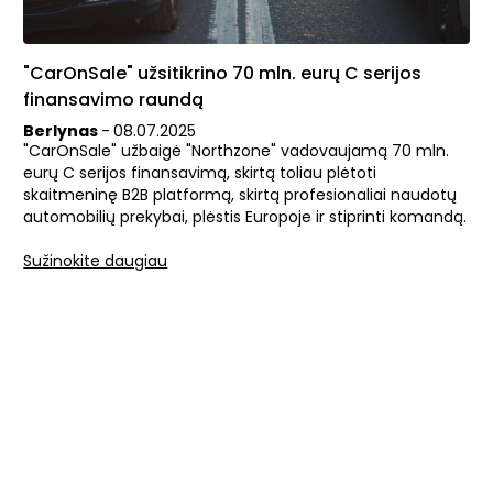
"CarOnSale" užsitikrino 70 mln. eurų C serijos
finansavimo raundą
Berlynas
-
08
.
07
.
2025
"CarOnSale" užbaigė "Northzone" vadovaujamą 70 mln.
eurų C serijos finansavimą, skirtą toliau plėtoti
skaitmeninę B2B platformą, skirtą profesionaliai naudotų
automobilių prekybai, plėstis Europoje ir stiprinti komandą.
Sužinokite daugiau