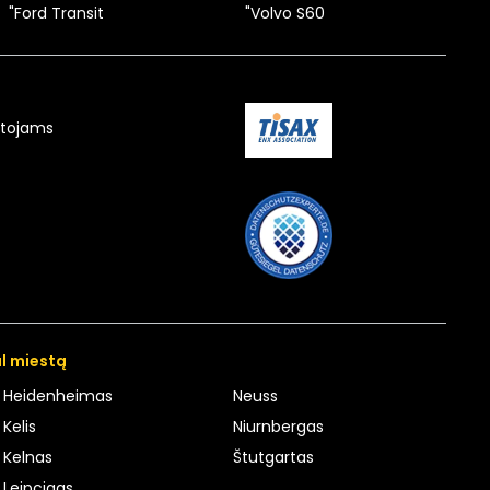
"Ford Transit
"Volvo S60
utojams
l miestą
Heidenheimas
Neuss
Kelis
Niurnbergas
Kelnas
Štutgartas
Leipcigas