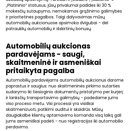
„Platininio“ statusus, jūsų privalumai padidės iki 30 %
mokesčių sutaupymo, nemokamos grąžinimo galimybės
ir prioritetinės pagalbos. Taigi dalyvavimas mūsų
automobilių aukcionuose apsimoka dvigubai – dėl
patrauklių automobilių ir išskirtinių bonusų.
Automobilių aukcionas
pardavėjams - saugi,
skaitmeninė ir asmeniškai
pritaikyta pagalba
Automobilių pardavėjams automobilių aukcionus darome
paprastus ir saugius: nuo skaitmeninės pirkimo sutarties
sudarymo iki tiesioginio dokumentų pristatymo per kurjerį
ir lanksčių transportavimo galimybių - padedame jums
viso proceso metu. Visi procesai yra visiškai
skaitmenizuoti, patikimi auditui ir skaidrūs. Mūsų
daugiakalbė klientų aptarnavimo komanda visą laiką gali
jums asmeniškai padėti - nuo registracijos iki automobilio
perdavimo.