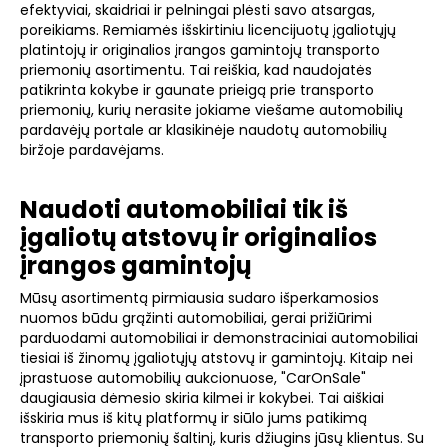
efektyviai, skaidriai ir pelningai plėsti savo atsargas,
poreikiams. Remiamės išskirtiniu licencijuotų įgaliotųjų
platintojų ir originalios įrangos gamintojų transporto
priemonių asortimentu. Tai reiškia, kad naudojatės
patikrinta kokybe ir gaunate prieigą prie transporto
priemonių, kurių nerasite jokiame viešame automobilių
pardavėjų portale ar klasikinėje naudotų automobilių
biržoje pardavėjams.
Naudoti automobiliai tik iš
įgaliotų atstovų ir originalios
įrangos gamintojų
Mūsų asortimentą pirmiausia sudaro išperkamosios
nuomos būdu grąžinti automobiliai, gerai prižiūrimi
parduodami automobiliai ir demonstraciniai automobiliai
tiesiai iš žinomų įgaliotųjų atstovų ir gamintojų. Kitaip nei
įprastuose automobilių aukcionuose, "CarOnSale"
daugiausia dėmesio skiria kilmei ir kokybei. Tai aiškiai
išskiria mus iš kitų platformų ir siūlo jums patikimą
transporto priemonių šaltinį, kuris džiugins jūsų klientus. Su