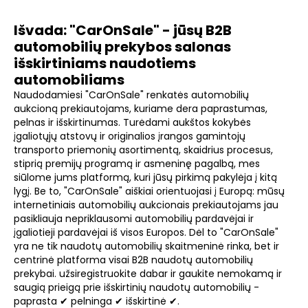
Išvada: "CarOnSale" - jūsų B2B
automobilių prekybos salonas
išskirtiniams naudotiems
automobiliams
Naudodamiesi "CarOnSale" renkatės automobilių
aukcioną prekiautojams, kuriame dera paprastumas,
pelnas ir išskirtinumas. Turėdami aukštos kokybės
įgaliotųjų atstovų ir originalios įrangos gamintojų
transporto priemonių asortimentą, skaidrius procesus,
stiprią premijų programą ir asmeninę pagalbą, mes
siūlome jums platformą, kuri jūsų pirkimą pakylėja į kitą
lygį. Be to, "CarOnSale" aiškiai orientuojasi į Europą: mūsų
internetiniais automobilių aukcionais prekiautojams jau
pasikliauja nepriklausomi automobilių pardavėjai ir
įgaliotieji pardavėjai iš visos Europos. Dėl to "CarOnSale"
yra ne tik naudotų automobilių skaitmeninė rinka, bet ir
centrinė platforma visai B2B naudotų automobilių
prekybai. užsiregistruokite dabar ir gaukite nemokamą ir
saugią prieigą prie išskirtinių naudotų automobilių -
paprasta ✔ pelninga ✔ išskirtinė ✔.