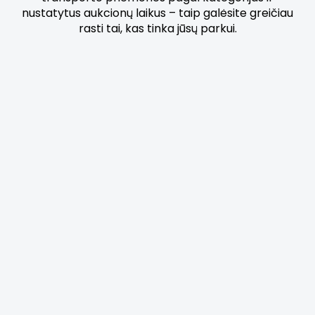
nustatytus aukcionų laikus – taip galėsite greičiau
rasti tai, kas tinka jūsų parkui.
Išskirtinai „CarOnSale“