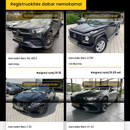
Registruokitės dabar nemokamai
Išskirtinai „CarOnSale“
Išskirtinai „CarOnSale“
Mercedes-Benz G 350
Mercedes-Benz GLE 400 d
CDI BlueTec
AMG linija
Baigiasi rytoj 10:03 val.
Baigiasi rytoj 10:15
Išskirtinai „CarOnSale“
Išskirtinai „CarOnSale“
Mercedes-Benz GT 43
Mercedes-Benz C 63