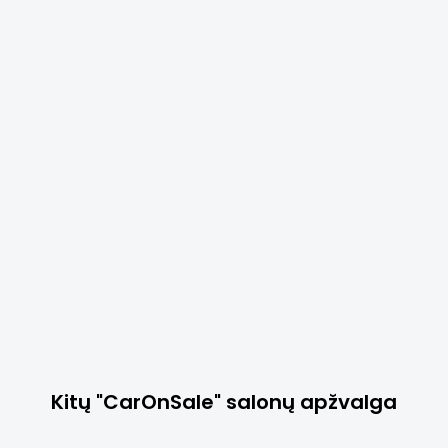
Pirmadieniais
Vokietija / Austrija
Vokiečių kalba "Premium
"Audi", BMW ir "Mercedes
nuo 20 000 €
informacija
Jauniems naudotiems automobiliams "CarOnSale"
skiriamos specialios pasiūlymų dienos. Atraskite
išskirtinius pasiūlymus ir geriausius žinomų įgaliotųjų
atstovų automobilius!
Registruokitės dabar ir siūlykite
Kitų "CarOnSale" salonų apžvalga