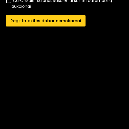
"CarOnSale" salonai: kasdieniai susieti automobilių
aukcionai
Registruokitės dabar nemokamai