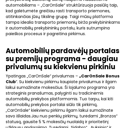
automobiliams – „CarOnSale“ struktūrizuoja pasiūlą taip,
kad galėtumėte greičiau rasti transporto priemones,
atitinkančias jūsų tikslinę grupę. Taigi mūsų platforma
tampa idealia transporto priemonių birža prekybininkams
ir automobilių prekybininkų portalu, kuris sutrumpina
paieškos procesus ir pagreitina pirkimus.
Automobilių pardavėjų portalas
su premijų programa - daugiau
privalumų su kiekvienu pirkiniu
Ypatingas „CarOnSale“ privalumas –
„CarOnSale Bonus
Club
“. Su kiekvienu pirkimu kaupiate privalumus ir ilgam
laikui sumažinate mokesčius. Ši lojalumo programa yra
strateginis pranašumas, palyginti su tradicinėmis
automobilių prekybos platformomis. Tuo tarpu, kai kiti
automobilių prekybos portalai siūlo tik pirkimą,
„CarOnSale“ kiekvienu pirkimu ilgam laikui sumažinate
savo išlaidas.Jau nuo penkių pirkimų, turėdami „Bronzos“
statusą, gausite 5 % mokesčių nuolaidą ir prioritetinį
užklausų apdorojimą. Turėdami „Sidabro“, „Auksinio“ ir