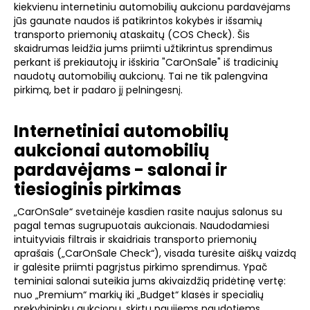
kiekvienu internetiniu automobilių aukcionu pardavėjams
jūs gaunate naudos iš patikrintos kokybės ir išsamių
transporto priemonių ataskaitų (COS Check). Šis
skaidrumas leidžia jums priimti užtikrintus sprendimus
perkant iš prekiautojų ir išskiria "CarOnSale" iš tradicinių
naudotų automobilių aukcionų. Tai ne tik palengvina
pirkimą, bet ir padaro jį pelningesnį.
Internetiniai automobilių
aukcionai automobilių
pardavėjams - salonai ir
tiesioginis pirkimas
„CarOnSale“ svetainėje kasdien rasite naujus salonus su
pagal temas sugrupuotais aukcionais. Naudodamiesi
intuityviais filtrais ir skaidriais transporto priemonių
aprašais („CarOnSale Check“), visada turėsite aiškų vaizdą
ir galėsite priimti pagrįstus pirkimo sprendimus. Ypač
teminiai salonai suteikia jums akivaizdžią pridėtinę vertę:
nuo „Premium“ markių iki „Budget“ klasės ir specialių
prekybininkų aukcionų, skirtų naujiems naudotiems