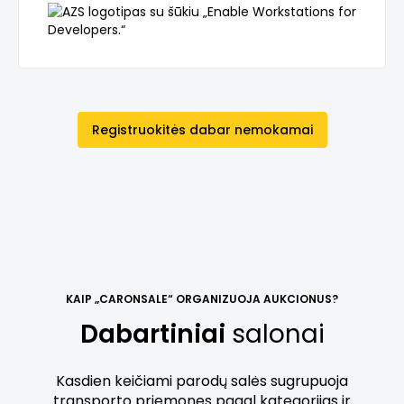
Registruokitės dabar nemokamai
KAIP „CARONSALE“ ORGANIZUOJA AUKCIONUS?
Dabartiniai
salonai
Kasdien keičiami parodų salės sugrupuoja
transporto priemones pagal kategorijas ir