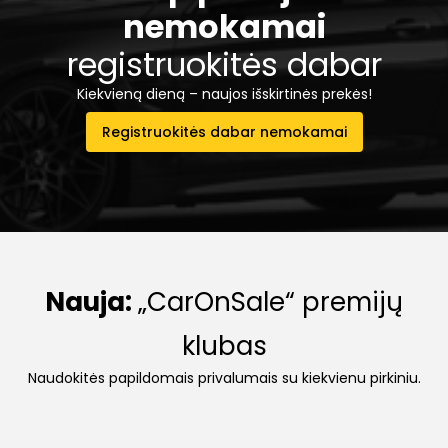
nemokamai
registruokitės dabar
Kiekvieną dieną – naujos išskirtinės prekės!
Registruokitės dabar nemokamai
Nauja:
„CarOnSale“ premijų
klubas
Naudokitės papildomais privalumais su kiekvienu pirkiniu.