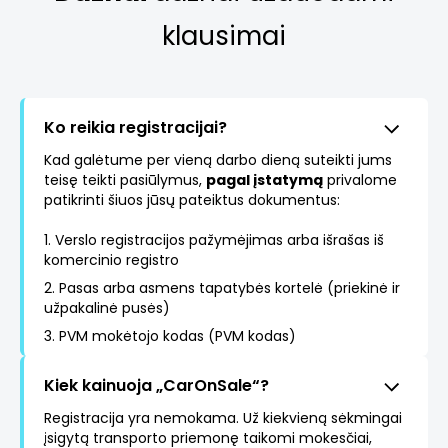
klausimai
Ko reikia registracijai?
Kad galėtume per vieną darbo dieną suteikti jums
teisę teikti pasiūlymus,
pagal įstatymą
privalome
patikrinti šiuos jūsų pateiktus dokumentus:
1. Verslo registracijos pažymėjimas arba išrašas iš
komercinio registro
2. Pasas arba asmens tapatybės kortelė (priekinė ir
užpakalinė pusės)
3. PVM mokėtojo kodas (PVM kodas)
Kiek kainuoja „CarOnSale“?
Registracija yra nemokama. Už kiekvieną sėkmingai
įsigytą transporto priemonę taikomi mokesčiai,