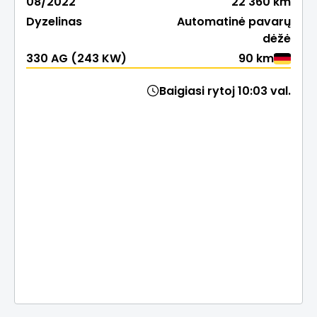
08/2022
22 360 km
Dyzelinas
Automatinė pavarų
dėžė
330 AG (243 KW)
90 km
Baigiasi rytoj 10:03 val.