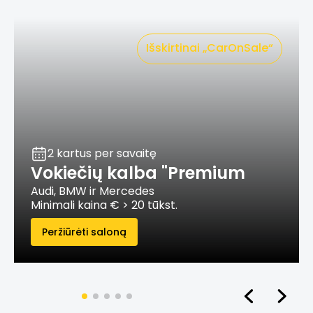
Išskirtinai „CarOnSale“
2 kartus per savaitę
Vokiečių kalba "Premium
Audi, BMW ir Mercedes
Minimali kaina € > 20 tūkst.
Peržiūrėti saloną