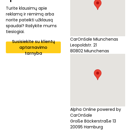
Turite klausimų apie
reklamą ir rėmimą arba
norite pateikti užklausą
spaudai? Rašykite mums
tiesiogiai.
CarOnSale Miunchenas
Susisiekite su klientų
Leopoldstr. 21
aptarnavimo
80802 Miunchenas
tarnyba
Alpha Online powered by
CarOnSale
Große Bäckerstraße 13
20095 Hamburg