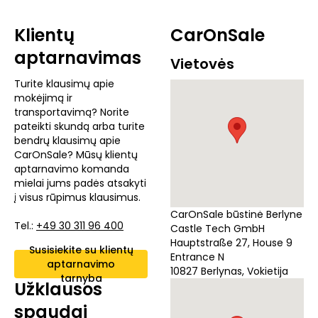
Klientų
CarOnSale
aptarnavimas
Vietovės
Turite klausimų apie
mokėjimą ir
transportavimą? Norite
pateikti skundą arba turite
bendrų klausimų apie
CarOnSale? Mūsų klientų
aptarnavimo komanda
mielai jums padės atsakyti
į visus rūpimus klausimus.
CarOnSale būstinė Berlyne
Tel.:
+49 30 311 96 400
Castle Tech GmbH
Hauptstraße 27, House 9
Susisiekite su klientų
Entrance N
aptarnavimo
10827 Berlynas, Vokietija
tarnyba
Užklausos
spaudai