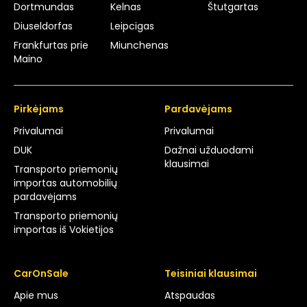
Dortmundas
Kelnas
Štutgartas
Diuseldorfas
Leipcigas
Frankfurtas prie
Miunchenas
Maino
Pirkėjams
Pardavėjams
Privalumai
Privalumai
DUK
Dažnai užduodami
klausimai
Transporto priemonių
importas automobilių
pardavėjams
Transporto priemonių
importas iš Vokietijos
CarOnSale
Teisiniai klausimai
Apie mus
Atspaudas