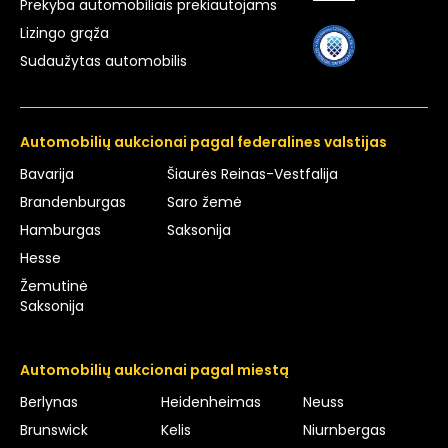
Prekyba automobiliais prekiautojams
Lizingo grąža
Sudaužytas automobilis
Automobilių aukcionai pagal federalines valstijas
Bavarija
Šiaurės Reinas-Vestfalija
Brandenburgas
Saro žemė
Hamburgas
Saksonija
Hesse
Žemutinė
Saksonija
Automobilių aukcionai pagal miestą
Berlynas
Heidenheimas
Neuss
Brunswick
Kelis
Niurnbergas