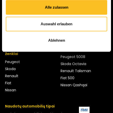
"Ford B-Max
"Volvo XC90
Alle zulassen
"Ford Fiesta
"Volvo XC60
"Ford Focus
"Volvo XC40
"Ford S-Max
"Volvo V60
Auswahl erlauben
"Ford Transit
"Volvo S60
Ablehnen
Automobilių prekės
Modeliai
ženklai
Peugeot 5008
Peugeot
Skoda Octavia
Skoda
Renault Talisman
Renault
Fiat 500
Fiat
Nissan Qashqai
Nissan
Naudotų automobilių tipai