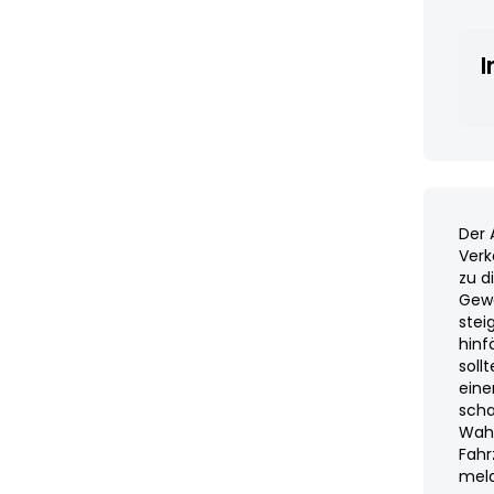
I
Der 
Verk
zu d
Gewe
stei
hinf
soll
eine
scha
Wahr
Fahr
meld