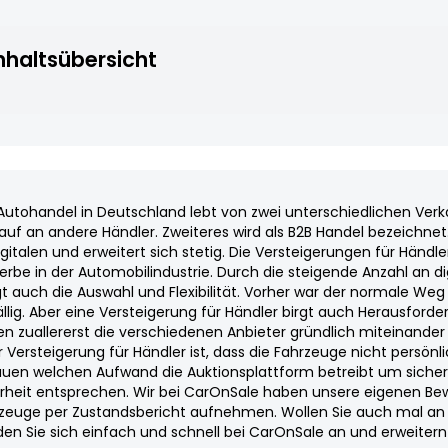
nhaltsübersicht
Autohandel in Deutschland lebt von zwei unterschiedlichen Ver
auf an andere Händler. Zweiteres wird als B2B Handel bezeichne
igitalen und erweitert sich stetig. Die Versteigerungen für Händ
rbe in der Automobilindustrie. Durch die steigende Anzahl an di
gt auch die Auswahl und Flexibilität. Vorher war der normale Weg 
ällig. Aber eine Versteigerung für Händler birgt auch Herausfor
ten zuallererst die verschiedenen Anbieter gründlich miteinande
r Versteigerung für Händler ist, dass die Fahrzeuge nicht persön
uen welchen Aufwand die Auktionsplattform betreibt um sicherzus
heit entsprechen. Wir bei CarOnSale haben unsere eigenen Bew
zeuge per Zustandsbericht aufnehmen. Wollen Sie auch mal an e
en Sie sich einfach und schnell bei CarOnSale an und erweitern