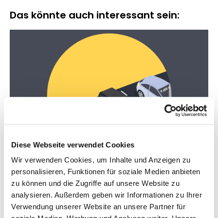
Das könnte auch interessant sein:
Diese Webseite verwendet Cookies
Wir verwenden Cookies, um Inhalte und Anzeigen zu
personalisieren, Funktionen für soziale Medien anbieten
Diesel verkaufen
zu können und die Zugriffe auf unsere Website zu
Es ist ganz sicher keine Übertreibung zu sagen, dass die
analysieren. Außerdem geben wir Informationen zu Ihrer
deutsche Automobilindustrie im Herbst 2015 in ihren
Verwendung unserer Website an unsere Partner für
Grundfesten erschüttert wurde. Es war tatsächlich...