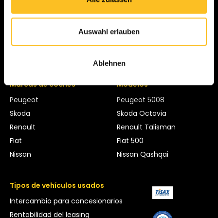
Ford Fiesta
Volvo XC60
Ford Focus
Volvo XC40
Auswahl erlauben
Ford S-Max
Volvo V60
Ford Transit
Volvo S60
Ablehnen
Marcas de coches
Modelos
Peugeot
Peugeot 5008
Skoda
Skoda Octavia
Renault
Renault Talisman
Fiat
Fiat 500
Nissan
Nissan Qashqai
Tipos de vehículos usados
Intercambio para concesionarios
Rentabilidad del leasing