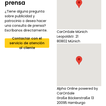
prensa
¿Tiene alguna pregunta
sobre publicidad y
patrocinio o desea hacer
una consulta de prensa?
Escríbanos directamente.
CarOnSale Múnich
Leopoldstr. 21
Contactar con el
80802 Múnich
servicio de atención
al cliente
Alpha Online powered by
CarOnSale
Große Bäckerstraße 13
20095 Hamburgo