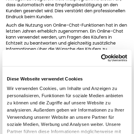
dass automatisch eine Empfangsbestätigung an den
Kunden gesendet wird. Dies verstärkt den professionellen
Eindruck beim Kunden.
Auch die Nutzung von Online-Chat-Funktionen hat in den
letzten Jahren erheblich zugenommen. Ein Online-Chat
kann verwendet werden, um Fragen des Käufers in
Echtzeit zu beantworten und gleichzeitig zusätzliche
Informationen über die Wünsche des Käufers zu
sammeln.
Aufbau einer guten Reputation mit
Diese Webseite verwendet Cookies
Online-Bewertungen
Wir verwenden Cookies, um Inhalte und Anzeigen zu
Vertrauen ist ein großer Faktor beim Online-Kauf. Dies gilt
personalisieren, Funktionen für soziale Medien anbieten
insbesondere für hochpreisige Güter also auch für Autos.
zu können und die Zugriffe auf unsere Website zu
Käufer nutzen Online-Bewertungen, um festzustellen, wie
analysieren. Außerdem geben wir Informationen zu Ihrer
vertrauenswürdig ein Online-Händler ist, bevor sie sich für
einen Kauf entscheiden. Es ist daher sehr wichtig, viele
Verwendung unserer Website an unsere Partner für
authentische positive Bewertungen zu erhalten. Sollte
soziale Medien, Werbung und Analysen weiter. Unsere
jemand eine negative Bewertung abgeben, ist es hilfreich,
Partner führen diese Informationen möglicherweise mit