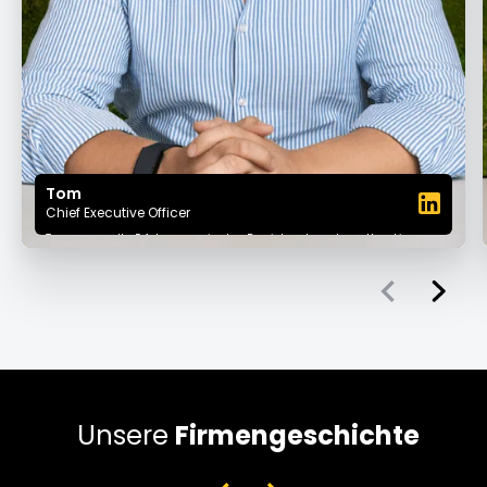
Tom
Chief Executive Officer
Tom sammelte Erfahrungen in den Bereichen Investmentbanking,
Private Equity und Unternehmensberatung bei der Boston Consulting
Group, bevor er 2018 gemeinsam mit Oguz, den er über einen
gemeinsamen Freund kennenlernte, und seinem alten Freund Fabian
COS gründete. Als CEO sind Toms Denkweise als Investor und sein
strategischer Scharfsinn entscheidend, um die Marktdynamik zu
steuern und die Ziele von COS zu erreichen.
Unsere
Firmengeschichte