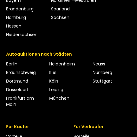
Bayern
Nordrhein-Westfalen
Brandenburg
Saarland
Hamburg
Sachsen
Hessen
Niedersachsen
Autoauktionen nach Städten
Berlin
Heidenheim
Neuss
Braunschweig
Kiel
Nürnberg
Dortmund
Köln
Stuttgart
Düsseldorf
Leipzig
Frankfurt am
München
Main
Für Käufer
Für Verkäufer
Vorteile
Vorteile