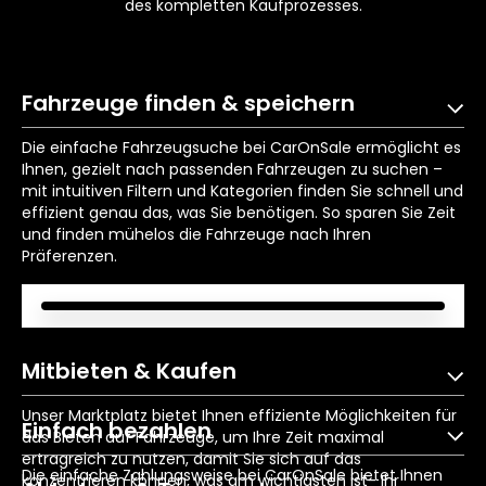
des kompletten Kaufprozesses.
Fahrzeuge finden & speichern
Die einfache Fahrzeugsuche bei CarOnSale ermöglicht es
Ihnen, gezielt nach passenden Fahrzeugen zu suchen –
mit intuitiven Filtern und Kategorien finden Sie schnell und
effizient genau das, was Sie benötigen. So sparen Sie Zeit
und finden mühelos die Fahrzeuge nach Ihren
Präferenzen.
Mitbieten & Kaufen
Unser Marktplatz bietet Ihnen effiziente Möglichkeiten für
Einfach bezahlen
das Bieten auf Fahrzeuge, um Ihre Zeit maximal
ertragreich zu nutzen, damit Sie sich auf das
Die einfache Zahlungsweise bei CarOnSale bietet Ihnen
konzentrieren können, was am wichtigsten ist- Ihr