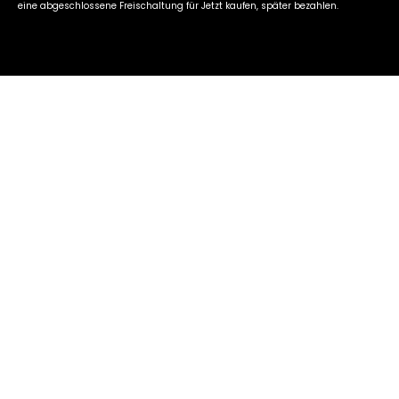
eine abgeschlossene Freischaltung für Jetzt kaufen, später bezahlen.
SCHRITT FÜR SCHRITT
So
funktioniert's
1
Kostenlose Freischaltung anfragen
2
Auktion gewinnen & Zahlungsziel