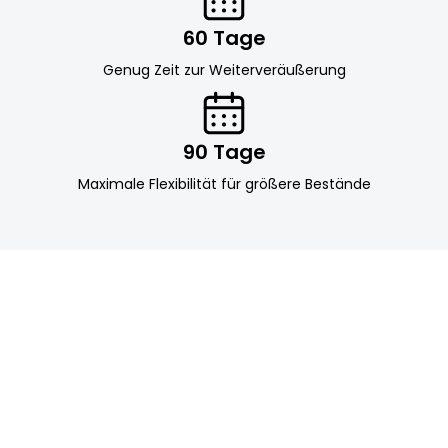
60 Tage
Genug Zeit zur Weiterveräußerung
90 Tage
Maximale Flexibilität für größere Bestände
NACH DEM KAUF
Was passiert
nach dem
Kauf?
Transparenter Prozess von Rechnung bis