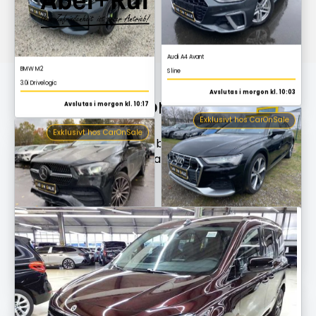
Audi A6
Allroad quattro
Avslutas i morgon kl. 10:03
Exklusivt hos CarOnSale
Mercedes-Benz GLE 400 d
Aktuella
fordonshöjdpunkter
AMG-linje
Avslutas i morgon kl. 10.15
Upptäck våra aktuella bästa erbjudanden från
återförsäljarauktionen
Exklusivt hos CarOnSale
Audi Q3
S line
Avslutas i morgon kl. 10:03
Exklusivt hos CarOnSale
Mercedes-Benz C 63
AMG
Avslutas i morgon kl. 10:08