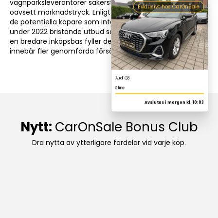
vagnparksleverantörer säkerställer ett stabilt lager
oavsett marknadstryck. Enligt DAT angav 23 procent av
de potentiella köpare som inte genomförde något köp
under 2022 bristande utbud som orsak. Återförsäljare med
en bredare inköpsbas fyller denna lucka. Ett större lager
innebär fler genomförda försäljningar.
Nytt:
CarOnSale Bonus Club
Dra nytta av ytterligare fördelar vid varje köp.