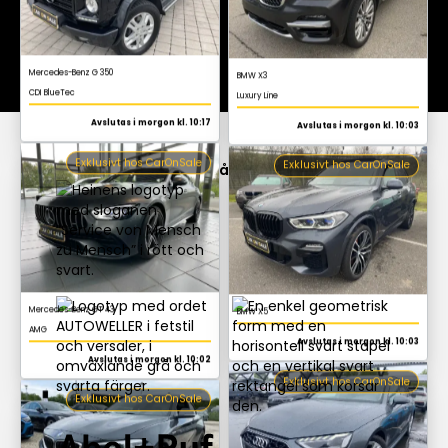
BMW X5
Avslutas i morgon kl. 10:03
Exklusivt hos CarOnSale
Mercedes-Benz GT 43
AMG
Avslutas i morgon kl. 10:02
Utdrag från våra avsändare
Exklusivt hos CarOnSale
Audi A4 Avant
S line
Avslutas i morgon kl. 10:03
Exklusivt hos CarOnSale
BMW M2
3.0i Drivelogic
Avslutas i morgon kl. 10:17
Exklusivt hos CarOnSale