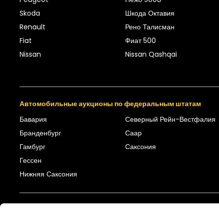
Skoda
Шкода Октавия
Renault
Рено Талисман
Fiat
Фиат 500
Nissan
Nissan Qashqai
Автомобильные аукционы по федеральным штатам
Бавария
Северный Рейн-Вестфалия
Бранденбург
Саар
Гамбург
Саксония
Гессен
Нижняя Саксония
Для покупателей
Для продавцов