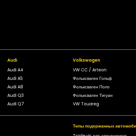
Audi
Volkswagen
Audi A4
VW CC / Arteon
Audi A5
Фольксваген Гольф
Audi A8
Фольксваген Поло
Audi Q3
Фольксваген Тигуан
Audi Q7
VW Touareg
Типы подержанных автомоб
Trade-in для автодилеров