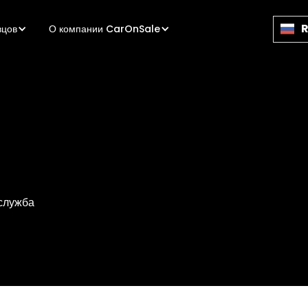
вцов
О компании CarOnSale
 служба