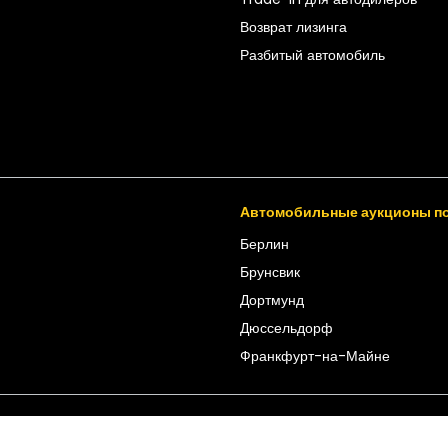
Возврат лизинга
Разбитый автомобиль
Автомобильные аукционы по
Берлин
Брунсвик
Дортмунд
Дюссельдорф
Франкфурт-на-Майне
CarOnSale
Юридические вопросы