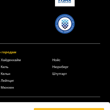
 городам
Хайденхайм
Нойс
Киль
Нюрнберг
Кельн
Штутгарт
Лейпциг
Мюнхен
Связь с нами