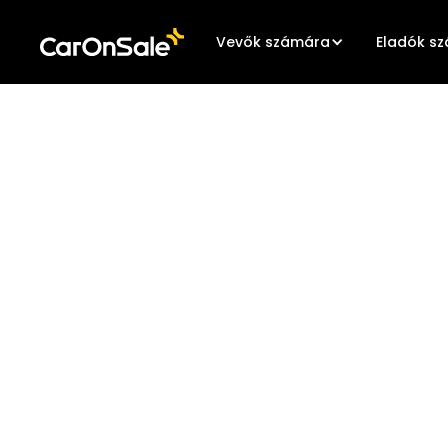
Vevők számára
Eladók s
KERESKEDŐKNEK · CSOPORTOKNAK · GYÁRTÓKNAK
RÖVIDEBB ÁLLÁSIDŐ
MAGASABB
HASZONKULCS.
Hirdesse meg használt autóit Európa legnagyobb s
vásárlói körének — az egész folyamatot egy egység
keretében bonyolítjuk le.