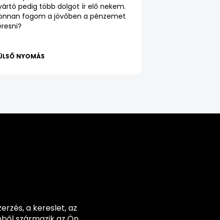
yártó pedig több dolgot ír elő nekem.
onnan fogom a jövőben a pénzemet
eresni?
ÜLSŐ NYOMÁS
R
rzés, a kereslet, az
bből származik az Ön