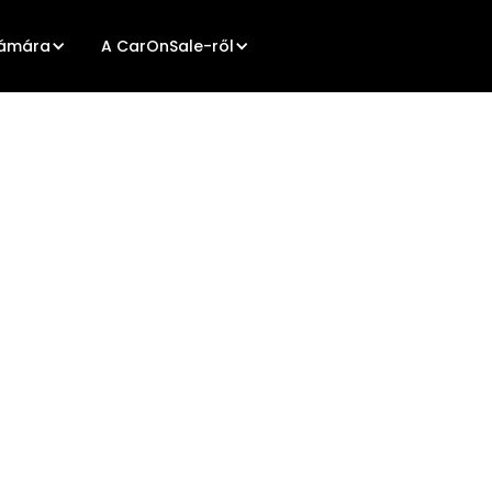
zámára
A CarOnSale-ről
.
zakmai
es rendszer