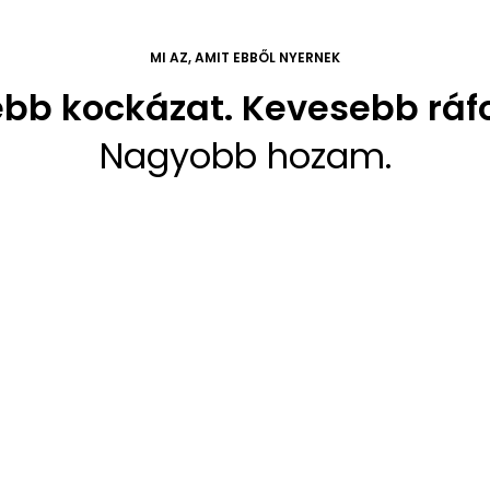
MI AZ, AMIT EBBŐL NYERNEK
bb kockázat. Kevesebb ráfo
Nagyobb hozam.
Árbiztonság az első naptól kezdve