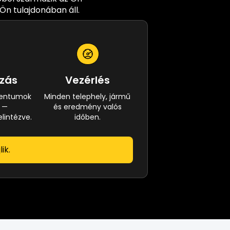
Ön tulajdonában áll.
ozás
Vezérlés
mentumok
Minden telephely, jármű
s —
és eredmény valós
lintézve.
időben.
ik.