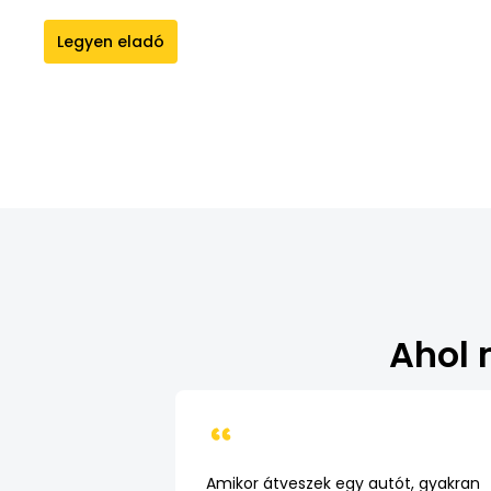
Legyen eladó
Több mint 2 500 ügyfél máris bízik benne.
Ahol 
Amikor átveszek egy autót, gyakran