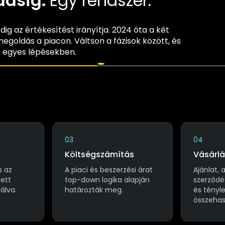
dásig.
Egy rendszer.
g az értékesítést irányítja. 2024 óta a két
egoldás a piacon. Váltson a fázisok között, és
z egyes lépésekben.
03
04
Költségszámítás
Vásárlá
s az
A piaci és beszerzési árat
Ajánlat, 
zett
top-down logika alapján
szerződé
lva.
határozták meg.
és tényl
összehas