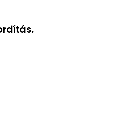
rdítás.
A legnagyobb hatótávolság