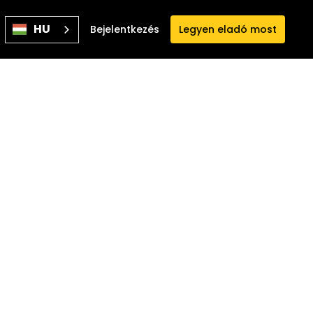
HU
Bejelentkezés
Legyen eladó most