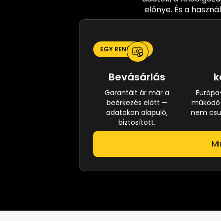
előnye. És a haszná
EGY RENDSZER
Bevásárlás
k
Garantált ár már a
Európa
beérkezés előtt —
működő v
adatokon alapuló,
nem csup
biztosított.
Mi