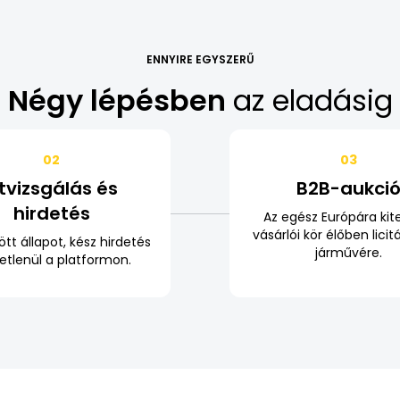
ENNYIRE EGYSZERŰ
Négy lépésben
az eladásig
02
03
tvizsgálás és
B2B-aukci
hirdetés
Az egész Európára kit
vásárlói kör élőben licit
ött állapot, kész hirdetés
járművére.
etlenül a platformon.