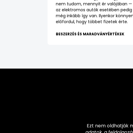
nem tudom, mennyit ér valójában —
az elektromos autók esetében pedig
még inkább így van. Ilyenkor könnye
előfordul, hogy többet fizetek érte.
BESZERZÉS ÉS MARADVÁNYÉRTÉKEK
Ezt nem oldhatják m
adatok, a feldolgoz