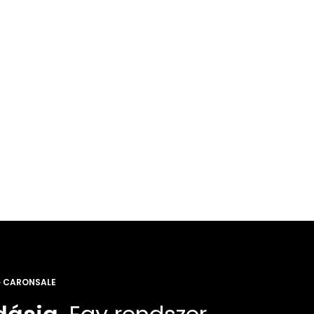
Teljes átláthatóság
· CARONSALE