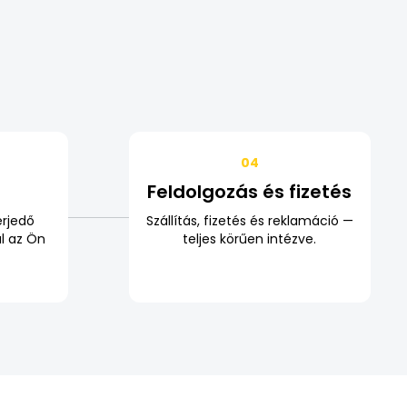
04
ó
Feldolgozás és fizetés
erjedő
Szállítás, fizetés és reklamáció —
ál az Ön
teljes körűen intézve.