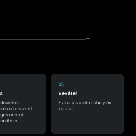
05
s
Bevétel
adásvételi
Fizikai átvétel, műhely és
s és a tervezett
készlet.
eges adatok
onlítása.