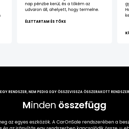
nap pénzbe kerül, és a tőkém az
g
udvaron áll, ahelyett, hogy termelne.
H
n
k
ÉLETTARTAM ÉS TŐKE
K
EGY RENDSZER, NEM PEDIG EGY ÖSSZEVISSZA ÖSSZERAKOTT RENDSZE
M
inden
összefügg
eg az egyes eszközök. A CarOnSale rendszerében a besze
ás és az irányítás egy rendszerben kapcsolódik össze — e