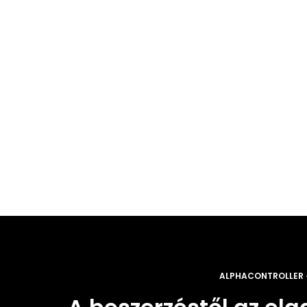
Az operatív terhelés elhagyja az
épületet
ALPHACONTROLLER 