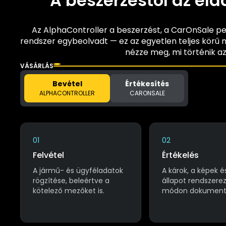
A beszerzéstől az ela
Az AlphaController a beszerzést, a CarOnSale pedi
rendszer egybeolvadt — ez az egyetlen teljes körű m
nézze meg, mi történik a
VÁSÁRLÁS
Bevétel
Értékesítés
ALPHACONTROLLER
CARONSALE
01
02
Felvétel
Értékelés
A jármű- és ügyféladatok
A károk, a képek é
rögzítése, beleértve a
állapot rendszere
kötelező mezőket is.
módon dokumentá