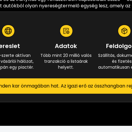
lt autókból olyan nyereségtermelő egység lesz, amely az 
ereslet
Adatok
Feldolg
-szerte aktívan
Több mint 20 millió valós
Szállítás, doku
ásárlói hálózat,
tranzakció a listaárak
és fizeté
án egy piactér.
helyett.
automatikusan e
nden kar önmagában hat. Az igazi erő az összhangban rejl