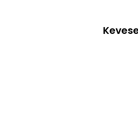
Kevese
A leggyorsabb eladás