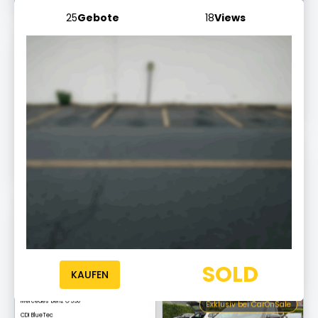
Endet morgen um 10:03 Uhr
25
Gebote
18
Views
Exklusiv bei CarOnSale
Mercedes-Benz S 450 L
AMG Line
Endet morgen um 10:20
Exklusiv bei CarOnSale
Audi A6
Allroad quattro
Endet morgen um 10:03 Uhr
Exklusiv bei CarOnSale
Mercedes-Benz G 350
CDI BlueTec
SOLD
Endet morgen um 10:17
KAUFEN
Exklusiv bei CarOnSale
Audi Q3
S line