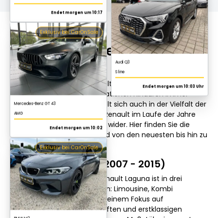
Endet morgen um 10:03 Uhr
Alle Modelle des Renault
Mercedes-Benz GT 43
Laguna
AMG
Endet morgen um 10:02
In der Geschichte des Renault Laguna hat dieser sich
durch mehrere Modellgenerationen hindurch immer
Exklusiv bei CarOnSale
weiterentwickelt. Dies spiegelt sich auch in der Vielfalt der
verschiedenen Modelle, die Renault im Laufe der Jahre
auf den Markt gebracht hat, wider. Hier finden Sie die
wichtigsten Modelle, startend von den neuesten bis hin zu
den alten Modellen.
Renault Laguna 3 (2007 - 2015)
BMW M2
Die Generation three des Renault Laguna ist in drei
3.0i Drivelogic
Karosserievarianten erhältlich: Limousine, Kombi
Endet morgen um 10:17
(Grandtour) und Coupé. Mit einem Fokus auf
verbesserten Fahreigenschaften und erstklassigen