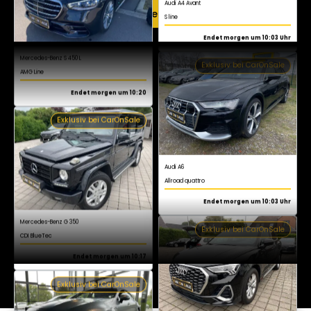
AMG Line
Jetzt kostenlos registrieren
Endet morgen um 10:20
Exklusiv bei CarOnSale
Audi A6
Allroad quattro
Endet morgen um 10:03 Uhr
Exklusiv bei CarOnSale
Mercedes-Benz G 350
CDI BlueTec
Endet morgen um 10:17
Exklusiv bei CarOnSale
Audi Q3
S line
Endet morgen um 10:03 Uhr
Exklusiv bei CarOnSale