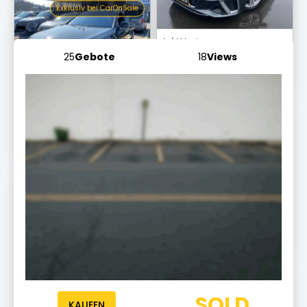
Mercedes-Benz S 450 L
AMG Line
25
Gebote
18
Views
Endet morgen um 10:20
Exklusiv bei CarOnSale
Audi A6
Allroad quattro
Endet morgen um 10:03 Uhr
Exklusiv bei CarOnSale
Mercedes-Benz G 350
CDI BlueTec
Endet morgen um 10:17
Exklusiv bei CarOnSale
Audi Q3
S line
SOLD
Endet morgen um 10:03 Uhr
KAUFEN