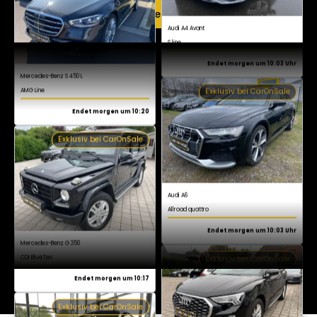
Mercedes-Benz S 450 L
Jetzt kostenlos registrieren
AMG Line
Endet morgen um 10:20
Exklusiv bei CarOnSale
Audi A6
Allroad quattro
Endet morgen um 10:03 Uhr
Exklusiv bei CarOnSale
Mercedes-Benz G 350
CDI BlueTec
Endet morgen um 10:17
Exklusiv bei CarOnSale
Audi Q3
S line
Endet morgen um 10:03 Uhr