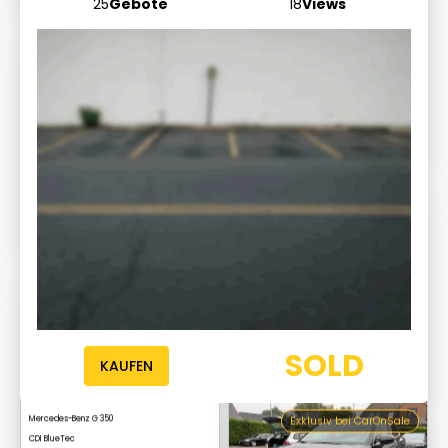
25
Gebote
18
Views
Exklusiv bei CarOnSale
Mercedes-Benz S 450 L
AMG Line
Endet morgen um 10:20
Exklusiv bei CarOnSale
Audi A6
Allroad quattro
Endet morgen um 10:03 Uhr
Exklusiv bei CarOnSale
Mercedes-Benz G 350
CDI BlueTec
SOLD
KAUFEN
Endet morgen um 10:17
Exklusiv bei CarOnSale
Audi Q3
S line