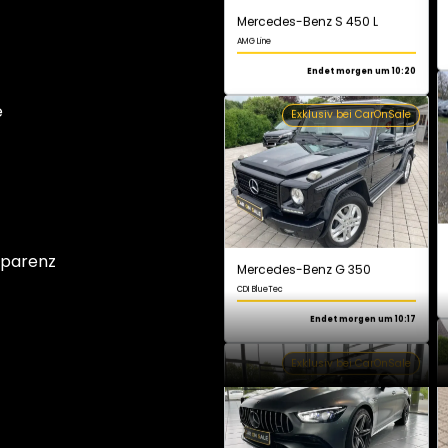
e
Mercedes-Benz G 350
CDI BlueTec
Endet morgen um 10:17
Exklusiv bei CarOnSale
sparenz
Mercedes-Benz GT 43
AMG
Endet morgen um 10:02