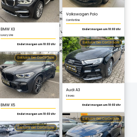
Endet morgen um 10:03 Uhr
das Potenzial des Opel Movano erkennen.
Exklusiv bei CarOnSale
 bietet heute ein beeindruckendes
analyse des Opel Movano als
terstützen. Nebenbei ist es von
ezifische Eigenschaften und Vorteile
sehen werden. Ein solcher Partner kann
BMW X5
, die im folgenden Ratgeber behandelt
Endet morgen um 10:03 Uhr
del gerecht zu werden.
Audi A3
Exklusiv bei CarOnSale
S tronic
Endet morgen um 10:03 Uhr
Exklusiv bei CarOnSale
o
Audi A4 Avant
S line
Endet morgen um 10:03 Uhr