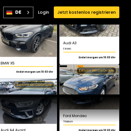
BMW X5
DE
Login
Jetzt kostenlos registrieren
Endet morgen um 10:03 Uhr
Audi A3
S tronic
Exklusiv bei CarOnSale
Endet morgen um 10:03 Uhr
Exklusiv bei CarOnSale
Audi A4 Avant
S line
Endet morgen um 10:03 Uhr
Ford Mondeo
Titanium
Exklusiv bei CarOnSale
Endet morgen um 10:03 Uhr
Exklusiv bei CarOnSale