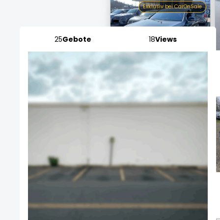
Mercedes-Benz S 450 L
AMG Line
25
Gebote
18
Views
Endet morgen um 10:20
Exklusiv bei CarOnSale
Mercedes-Benz G 350
CDI BlueTec
Endet morgen um 10:17
Exklusiv bei CarOnSale