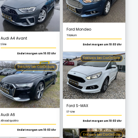
Ford Mondeo
Exklusiv bei CarOnSale
Titanium
Endet morgen um 10:03 Uhr
Exklusiv bei CarOnSale
Audi A6
Allroad quattro
Endet morgen um 10:03 Uhr
Ford S-MAX
Exklusiv bei CarOnSale
ST-Line
Endet morgen um 10:03 Uhr
Exklusiv bei CarOnSale
Audi Q3
S line