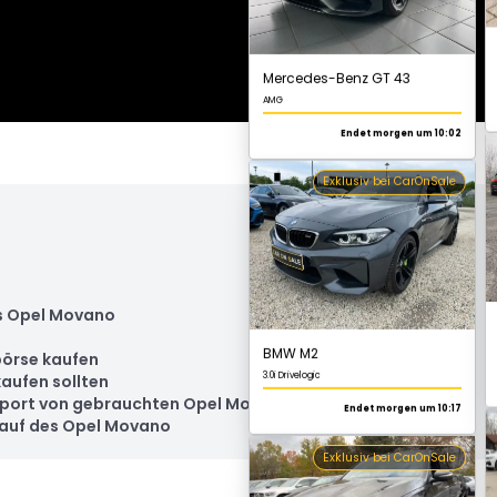
Exklusiv bei CarOnSale
BMW M2
3.0i Drivelogic
Endet morgen um 10:17
Exklusiv bei CarOnSale
s Opel Movano
örse kaufen
aufen sollten
Export von gebrauchten Opel Movano
Kauf des Opel Movano
Mercedes-Benz GLE 400 d