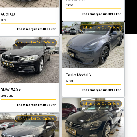
Exklusiv bei CarOnSale
BMW 540 d
Luxury Line
Endet morgen um 10:03 Uhr
Tesla Model Y
Allrad
Exklusiv bei CarOnSale
Endet morgen um 10:03 Uhr
Exklusiv bei CarOnSale
BMW X3
Luxury Line
Endet morgen um 10:03 Uhr
Volkswagen Polo
Comfortline
Exklusiv bei CarOnSale