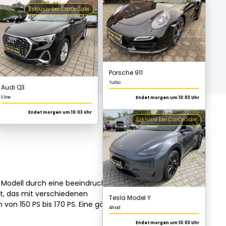
Endet morgen um 10:03 Uhr
Porsche 911
Turbo
Endet morgen um 10:03 Uhr
Exklusiv bei CarOnSale
Tesla Model Y
Allrad
Endet morgen um 10:03 Uhr
s Modell durch eine beeindruckende
t, das mit verschiedenen
Exklusiv bei CarOnSale
 von 150 PS bis 170 PS. Eine gängige