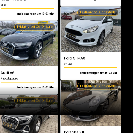
Audi A6
Allroad quattro
Endet morgen um 10:03 Uhr
Ford S-MAX
ST-Line
Exklusiv bei CarOnSale
Endet morgen um 10:03 Uhr
Exklusiv bei CarOnSale
Audi Q3
S line
Endet morgen um 10:03 Uhr
Porsche 911
Turbo
Exklusiv bei CarOnSale
Endet morgen um 10:03 Uhr