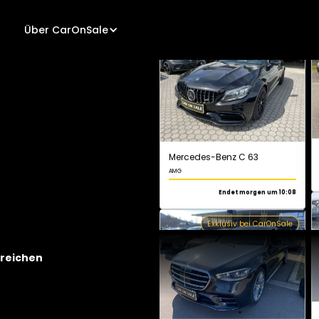
Über CarOnSale
Mercedes-Benz C 63
AMG
Endet morgen um 10:08
Exklusiv bei CarOnSale
Mercedes-Benz S 450 L
AMG Line
greichen
Endet morgen um 10:20
Exklusiv bei CarOnSale