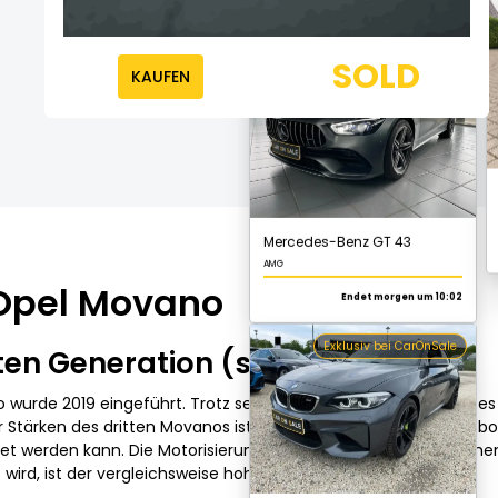
SOLD
KAUFEN
Mercedes-Benz GT 43
AMG
Endet morgen um 10:02
Exklusiv bei CarOnSale
 Opel Movano
en Generation (seit 2019)
BMW M2
3.0i Drivelogic
wurde 2019 eingeführt. Trotz seiner Größe zeichnet sich diese
r Stärken des dritten Movanos ist sein großzügiges Raumangebo
Endet morgen um 10:17
tet werden kann. Die Motorisierungsvarianten des Modells reichen
wird, ist der vergleichsweise hohe g Kraftstoffverbrauch.