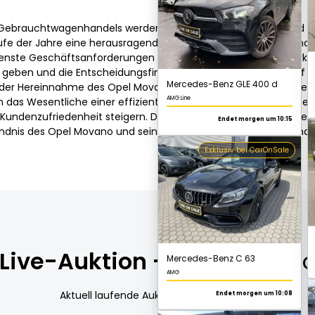
AMG Line
 Gebrauchtwagenhandels werden Sie zweifellos die Vielfalt und 
Endet morgen um 10:15
Laufe der Jahre eine herausragende Entwicklung durchlaufen und
Exklusiv bei CarOnSale
denste Geschäftsanforderungen geeignet ist. Eine genaue Markt
geben und die Entscheidungsfindung beim Kauf oder Verkauf un
der Hereinnahme des Opel Movano zu verstehen. Während die sp
 das Wesentliche einer effizienten Online-Plattform nicht über
 Kundenzufriedenheit steigern. Dies sind die Schlüsselelemente
ndnis des Opel Movano und seiner Rolle im Gebrauchtwagenhan
Mercedes-Benz C 63
AMG
Endet morgen um 10:08
Exklusiv bei CarOnSale
Live-Auktion -
Opel Movan
Aktuell laufende Auktion - Opel Movano