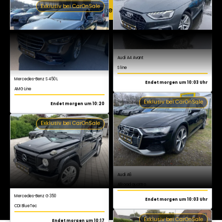
Endet morgen um 10:03 Uhr
Jetzt kostenlos registrieren
Exklusiv bei CarOnSale
Mercedes-Benz S 450 L
AMG Line
Endet morgen um 10:20
Exklusiv bei CarOnSale
Audi A6
Allroad quattro
Endet morgen um 10:03 Uhr
Exklusiv bei CarOnSale
Mercedes-Benz G 350
CDI BlueTec
Endet morgen um 10:17
Exklusiv bei CarOnSale
Audi Q3