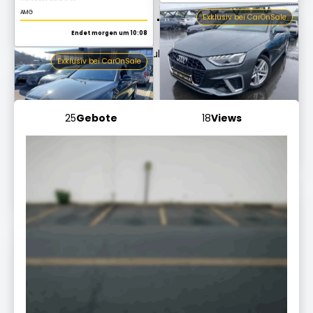
Live-Auktion -
Hyundai i40
Audi A4 Avant
S line
Endet morgen um 10:03 Uhr
Aktuell laufende Auktion - Hyundai i40
Exklusiv bei CarOnSale
Mercedes-Benz S 450 L
AMG Line
25
Gebote
18
Views
Endet morgen um 10:20
Exklusiv bei CarOnSale
Audi A6
Allroad quattro
Endet morgen um 10:03 Uhr
Exklusiv bei CarOnSale
Mercedes-Benz G 350
CDI BlueTec
Endet morgen um 10:17