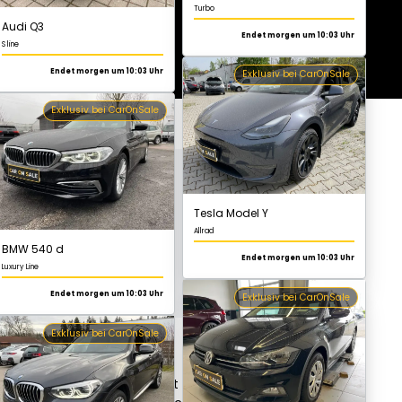
Exklusiv bei CarOnSale
BMW 540 d
Luxury Line
Endet morgen um 10:03 Uhr
Tesla Model Y
Allrad
Exklusiv bei CarOnSale
Endet morgen um 10:03 Uhr
Exklusiv bei CarOnSale
BMW X3
Luxury Line
Endet morgen um 10:03 Uhr
Volkswagen Polo
rägt ist. Dieses Fahrzeug ist in der
Comfortline
Exklusiv bei CarOnSale