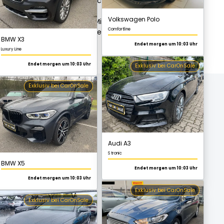
tion. Das Modell hat zahlreiche
Endet morgen um 10:03 Uhr
 aufweisen. In puncto
n Weiterverkauf sein kann. Mit der
Exklusiv bei CarOnSale
 Multiplas effizient gestalten.
BMW X5
Endet morgen um 10:03 Uhr
Audi A3
Exklusiv bei CarOnSale
S tronic
Endet morgen um 10:03 Uhr
Exklusiv bei CarOnSale
Audi A4 Avant
S line
Endet morgen um 10:03 Uhr