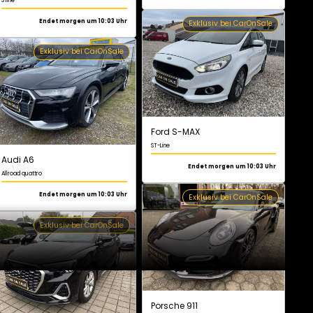
Audi A6
Allroad quattro
Endet morgen um 10:03 Uhr
Ford S-MAX
ST-Line
Exklusiv bei CarOnSale
Endet morgen um 10:03 Uhr
Exklusiv bei CarOnSale
Audi Q3
S line
Endet morgen um 10:03 Uhr
Porsche 911
Turbo
Exklusiv bei CarOnSale
Endet morgen um 10:03 Uhr