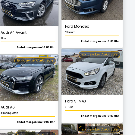
Ford Mondeo
Exklusiv bei CarOnSale
Titanium
Endet morgen um 10:03 Uhr
Exklusiv bei CarOnSale
Audi A6
Allroad quattro
Endet morgen um 10:03 Uhr
Ford S-MAX
Exklusiv bei CarOnSale
ST-Line
Endet morgen um 10:03 Uhr
Exklusiv bei CarOnSale
Audi Q3
S line