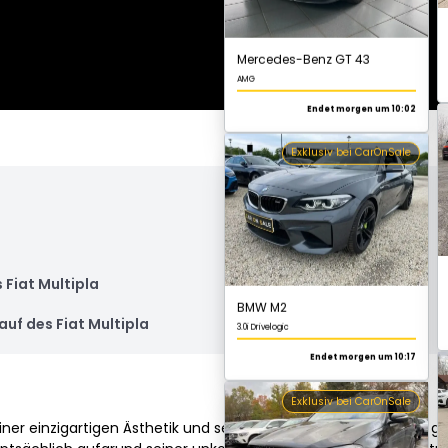
Exklusiv bei CarOnSale
BMW M2
3.0i Drivelogic
Endet morgen um 10:17
Exklusiv bei CarOnSale
Fiat Multipla
auf des Fiat Multipla
seiner einzigartigen Ästhetik und seinen innovativen Funktionen gep
Mercedes-Benz GLE 400 d