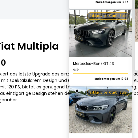
Mercedes-Benz GT 43
AMG
iat Multipla
Endet morgen um 10:02
Exklusiv bei CarOnSale
10
rkiert das letzte Upgrade des einzigartigen Fahrzeugs, bevor es
ug mit spektakulärem Design und überzeugender Funktionalität. A
it 120 PS, bietet es genügend Leistung für den Bedarf im Alltag.
das einzigartige Design stehen den Herausforderungen wie der p
genüber.
BMW M2
3.0i Drivelogic
Endet morgen um 10:17