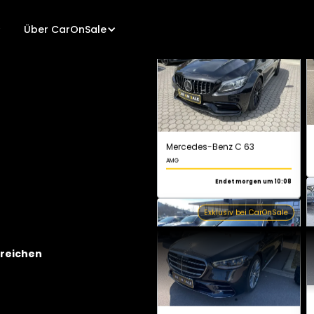
Über CarOnSale
Mercedes-Benz C 63
AMG
Endet morgen um 10:08
Exklusiv bei CarOnSale
Mercedes-Benz S 450 L
AMG Line
greichen
Endet morgen um 10:20
Exklusiv bei CarOnSale