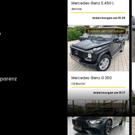
e
Mercedes-Benz G 350
CDI BlueTec
Endet morgen um 10:17
Exklusiv bei CarOnSale
sparenz
Mercedes-Benz GT 43
AMG
Endet morgen um 10:02