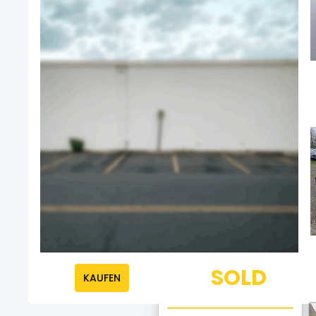
Mercedes-Benz S 450 L
AMG Line
Endet morgen um 10:20
Exklusiv bei CarOnSale
Mercedes-Benz G 350
CDI BlueTec
Endet morgen um 10:17
Exklusiv bei CarOnSale
SOLD
KAUFEN