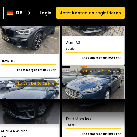
BMW X5
DE
Login
Jetzt kostenlos registrieren
Endet morgen um 10:03 Uhr
Audi A3
S tronic
Exklusiv bei CarOnSale
Endet morgen um 10:03 Uhr
Exklusiv bei CarOnSale
Audi A4 Avant
S line
Endet morgen um 10:03 Uhr
Ford Mondeo
Titanium
Exklusiv bei CarOnSale
Endet morgen um 10:03 Uhr
Exklusiv bei CarOnSale