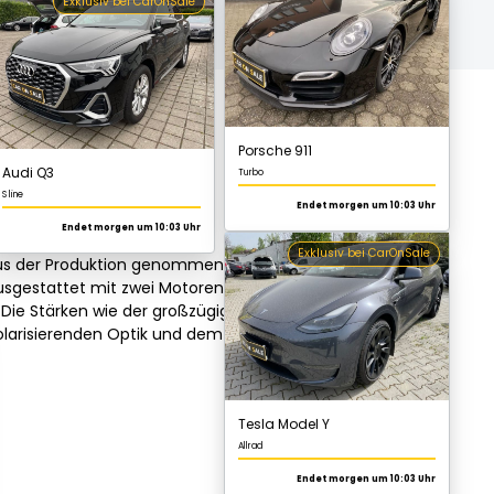
Endet morgen um 10:03 Uhr
Porsche 911
Turbo
Endet morgen um 10:03 Uhr
Exklusiv bei CarOnSale
 aus der Produktion genommen wurde. Der
usgestattet mit zwei Motorenvariationen,
 Die Stärken wie der großzügige
olarisierenden Optik und dem
Tesla Model Y
Allrad
Endet morgen um 10:03 Uhr
Exklusiv bei CarOnSale